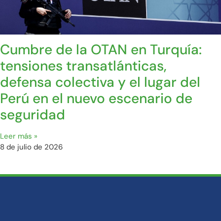
Cumbre de la OTAN en Turquía:
tensiones transatlánticas,
defensa colectiva y el lugar del
Perú en el nuevo escenario de
seguridad
Leer más »
8 de julio de 2026