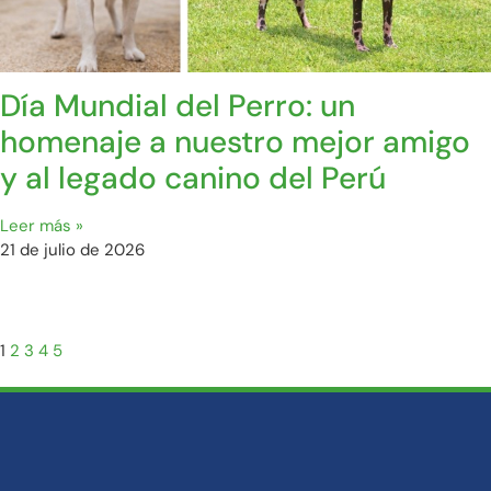
Día Mundial del Perro: un
homenaje a nuestro mejor amigo
y al legado canino del Perú
Leer más »
21 de julio de 2026
1
2
3
4
5