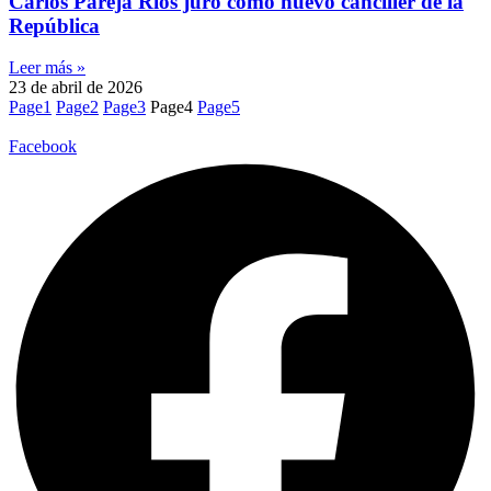
Carlos Pareja Ríos juró como nuevo canciller de la
República
Leer más »
23 de abril de 2026
Page
1
Page
2
Page
3
Page
4
Page
5
Facebook