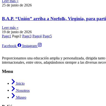
Leer más »
25 de junio de 2026
B.A.P. “Unión” arriba a Norfolk, Virginia, para partic
Leer más »
19 de junio de 2026
Page
1
Page
2
Page
3
Page
4
Page
5
Facebook
Instagram
Proporcionamos una educación amplia y personalizada, dirigida tanto
internacionales, entre otros, adaptándonos siempre a las diversas nece
Menu
Inicio
Nosotros
Museo