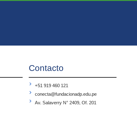
Contacto
+51 919 460 121
conecta@fundacionadp.edu.pe
Av. Salaverry N° 2409, Of. 201