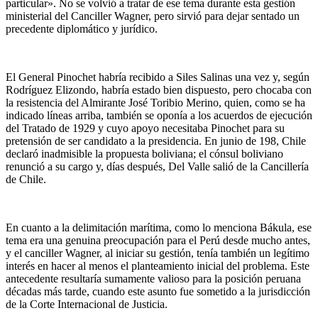
particular». No se volvió a tratar de ese tema durante esta gestión
ministerial del Canciller Wagner, pero sirvió para dejar sentado un
precedente diplomático y jurídico.
El General Pinochet habría recibido a Siles Salinas una vez y, según
Rodríguez Elizondo, habría estado bien dispuesto, pero chocaba con
la resistencia del Almirante José Toribio Merino, quien, como se ha
indicado líneas arriba, también se oponía a los acuerdos de ejecución
del Tratado de 1929 y cuyo apoyo necesitaba Pinochet para su
pretensión de ser candidato a la presidencia. En junio de 198, Chile
declaró inadmisible la propuesta boliviana; el cónsul boliviano
renunció a su cargo y, días después, Del Valle salió de la Cancillería
de Chile.
En cuanto a la delimitación marítima, como lo menciona Bákula, ese
tema era una genuina preocupación para el Perú desde mucho antes,
y el canciller Wagner, al iniciar su gestión, tenía también un legítimo
interés en hacer al menos el planteamiento inicial del problema. Este
antecedente resultaría sumamente valioso para la posición peruana
décadas más tarde, cuando este asunto fue sometido a la jurisdicción
de la Corte Internacional de Justicia.