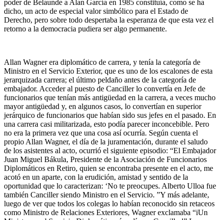
poder de Belaunde a Alan García en 1985 constituía, como se ha
dicho, un acto de especial valor simbólico para el Estado de
Derecho, pero sobre todo despertaba la esperanza de que esta vez el
retorno a la democracia pudiera ser algo permanente.
Allan Wagner era diplomático de carrera, y tenía la categoría de
Ministro en el Servicio Exterior, que es uno de los escalones de esta
jerarquizada carrera; el último peldaño antes de la categoría de
embajador. Acceder al puesto de Canciller lo convertía en Jefe de
funcionarios que tenían más antigüedad en la carrera, a veces mucho
mayor antigüedad y, en algunos casos, lo convertían en superior
jerárquico de funcionarios que habían sido sus jefes en el pasado. En
una carrera casi militarizada, esto podía parecer inconcebible. Pero
no era la primera vez que una cosa así ocurría. Según cuenta el
propio Allan Wagner, el día de la juramentación, durante el saludo
de los asistentes al acto, ocurrió el siguiente episodio: “El Embajador
Juan Miguel Bákula, Presidente de la Asociación de Funcionarios
Diplomáticos en Retiro, quien se encontraba presente en el acto, me
acotó en un aparte, con la erudición, amistad y sentido de la
oportunidad que lo caracterizan: ‘No te preocupes. Alberto Ulloa fue
también Canciller siendo Ministro en el Servicio. ”Y más adelante,
luego de ver que todos los colegas lo habían reconocido sin retaceos
como Ministro de Relaciones Exteriores, Wagner exclamaba “iUn