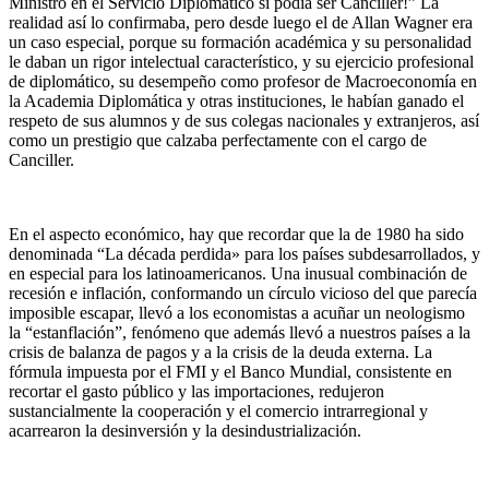
Ministro en el Servicio Diplomático sí podía ser Canciller!” La
realidad así lo confirmaba, pero desde luego el de Allan Wagner era
un caso especial, porque su formación académica y su personalidad
le daban un rigor intelectual característico, y su ejercicio profesional
de diplomático, su desempeño como profesor de Macroeconomía en
la Academia Diplomática y otras instituciones, le habían ganado el
respeto de sus alumnos y de sus colegas nacionales y extranjeros, así
como un prestigio que calzaba perfectamente con el cargo de
Canciller.
En el aspecto económico, hay que recordar que la de 1980 ha sido
denominada “La década perdida» para los países subdesarrollados, y
en especial para los latinoamericanos. Una inusual combinación de
recesión e inflación, conformando un círculo vicioso del que parecía
imposible escapar, llevó a los economistas a acuñar un neologismo
la “estanflación”, fenómeno que además llevó a nuestros países a la
crisis de balanza de pagos y a la crisis de la deuda externa. La
fórmula impuesta por el FMI y el Banco Mundial, consistente en
recortar el gasto público y las importaciones, redujeron
sustancialmente la cooperación y el comercio intrarregional y
acarrearon la desinversión y la desindustrialización.