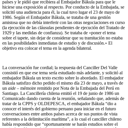
países y le pidió que recibiera al Embajador Bákula para que le
hiciese una exposición al respecto. Por conducto de la Embajada, se
solicitó una audiencia para él, la cual tuvo lugar el 23 de mayo de
1986. Según el Embajador Bákula, se trataba de una gestión
amistosa que no debía interferir con las otras negociaciones en curso
(la ejecución de las cláusulas pendientes de ejecución del Tratado de
1929 y las medidas de confianza). Se trataba de «poner el tema
sobre el tapete, sin dejar de considerar que su tramitación no estaba
en las posibilidades inmediatas de estudio y de discusión.» El
objetivo era colocar el tema en la agenda bilateral.
La conversación fue cordial; la respuesta del Canciller Del Valle
consistió en que ese tema sería estudiado más adelante, y solicitó al
embajador Bákula un texto escrito sobre lo abordado. El embajador
Bákula satisfizo dicho pedido el mismo día 23 de mayo, a través de
un
aide –
mémoire remitido por Nota de la Embajada del Perú en
Santiago. La Cancillería chilena emitió el 19 de junio de 1986 un
Comunicado dando cuenta de la reunión, señalando que, además de
tratar de la CPPS y OLDEPESCA, el embajador Bákula “dio a
conocer el interés del gobierno peruano para iniciar en el futuro
conversaciones entre ambos países acerca de sus puntos de vista
referentes a la delimitación marítima”, a lo cual el canciller chileno
había respondido que “oportunamente se harán estudios sobre el