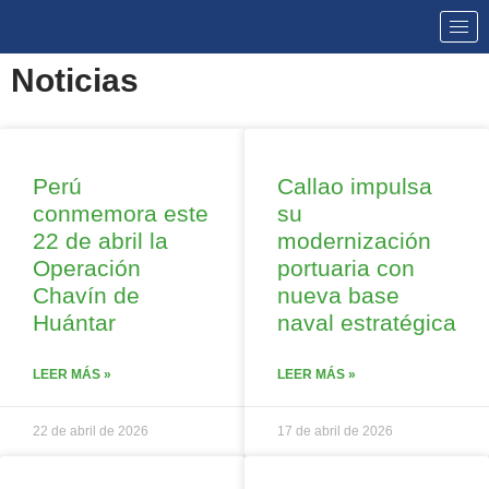
Noticias
Perú
Callao impulsa
conmemora este
su
22 de abril la
modernización
Operación
portuaria con
Chavín de
nueva base
Huántar
naval estratégica
LEER MÁS »
LEER MÁS »
22 de abril de 2026
17 de abril de 2026