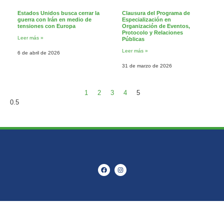
Estados Unidos busca cerrar la
Clausura del Programa de
guerra con Irán en medio de
Especialización en
tensiones con Europa
Organización de Eventos,
Protocolo y Relaciones
Leer más »
Públicas
Leer más »
6 de abril de 2026
31 de marzo de 2026
1
2
3
4
5