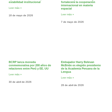
estabilidad institucional
fortalecerá la cooperación
internacional en materia
Leer más »
espacial
Leer más »
18 de mayo de 2026
7 de mayo de 2026
BCRP lanza moneda
Embajador Harry Belevan
conmemorativa por 200 años de
McBride es elegido presidente
relaciones entre Perú y EE. UU
de la Academia Peruana de la
Lengua
Leer más »
Leer más »
30 de abril de 2026
28 de abril de 2026