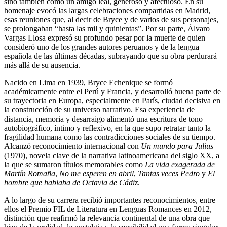
sino también como un amigo leal, generoso y afectuoso. En su
homenaje evocó las largas celebraciones compartidas en Madrid,
esas reuniones que, al decir de Bryce y de varios de sus personajes,
se prolongaban “hasta las mil y quinientas”. Por su parte, Álvaro
Vargas Llosa expresó su profundo pesar por la muerte de quien
consideró uno de los grandes autores peruanos y de la lengua
española de las últimas décadas, subrayando que su obra perdurará
más allá de su ausencia.
Nacido en Lima en 1939, Bryce Echenique se formó
académicamente entre el Perú y Francia, y desarrolló buena parte de
su trayectoria en Europa, especialmente en París, ciudad decisiva en
la construcción de su universo narrativo. Esa experiencia de
distancia, memoria y desarraigo alimentó una escritura de tono
autobiográfico, íntimo y reflexivo, en la que supo retratar tanto la
fragilidad humana como las contradicciones sociales de su tiempo.
Alcanzó reconocimiento internacional con
Un mundo para Julius
(1970), novela clave de la narrativa latinoamericana del siglo XX, a
la que se sumaron títulos memorables como
La vida exagerada de
Martín Romaña
,
No me esperen en abril
,
Tantas veces Pedro
y
El
hombre que hablaba de Octavia de Cádiz
.
A lo largo de su carrera recibió importantes reconocimientos, entre
ellos el Premio FIL de Literatura en Lenguas Romances en 2012,
distinción que reafirmó la relevancia continental de una obra que