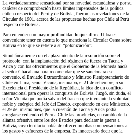
La verdaderamente sensacional por su novedad escandalosa y por su
carácter de comprobación hasta límites impensados de la política
chilena respecto del Perú y de Bolivia, fueron las revelaciones de la
Circular de 1901, acerca de las propuestas hechas por Chile al Perú
respecto de Bolivia.
Para entender con mayor profundidad lo que afirma Ulloa es
conveniente tener en cuenta lo que menciona la Circular Osma sobre
Bolivia en lo que se refiere a su “polonización”:
Simultáneamente con el aplazamiento de la resolución sobre el
protocolo, con la implantación del régimen de fuerza en Tacna y
Arica y con los ofrecimientos que el Gobierno de la Moneda hacía
al señor Chacaltana para recomendar que se sancionara ese
convenio, el Enviado Extraordinario y Ministro Plenipotenciario de
Chile en Lima, señor Vicuña, insinuaba, el 21 de setiembre, a su
Excelencia el Presidente de la República, la idea de un conflicto
internacional para operar la conquista de Bolivia. Juzgó, sin duda, el
señor Vicuña que podía salvar del fracaso que tuvo ante la voluntad
noble y enérgica del Jefe del Estado, exponiendo en este Ministerio,
el 29 del mismo mes, que la cuestión de Tacna y Arica podía
arreglarse cediendo el Perú a Chile las provincias, en cambio de la
alianza ofensiva entre los dos Estados para declarar la guerra a
Bolivia, cuyo territorio había de ofrecer amplias compensaciones a
los gastos y esfuerzos de la empresa. Es innecesario decir que la