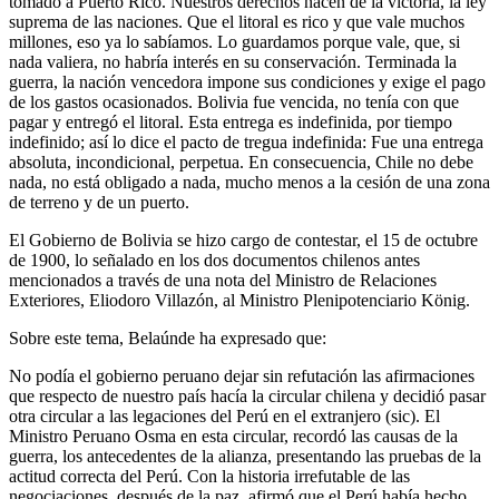
tomado a Puerto Rico. Nuestros derechos nacen de la victoria, la ley
suprema de las naciones. Que el litoral es rico y que vale muchos
millones, eso ya lo sabíamos. Lo guardamos porque vale, que, si
nada valiera, no habría interés en su conservación. Terminada la
guerra, la nación vencedora impone sus condiciones y exige el pago
de los gastos ocasionados. Bolivia fue vencida, no tenía con que
pagar y entregó el litoral. Esta entrega es indefinida, por tiempo
indefinido; así lo dice el pacto de tregua indefinida: Fue una entrega
absoluta, incondicional, perpetua. En consecuencia, Chile no debe
nada, no está obligado a nada, mucho menos a la cesión de una zona
de terreno y de un puerto.
El Gobierno de Bolivia se hizo cargo de contestar, el 15 de octubre
de 1900, lo señalado en los dos documentos chilenos antes
mencionados a través de una nota del Ministro de Relaciones
Exteriores, Eliodoro Villazón, al Ministro Plenipotenciario König.
Sobre este tema, Belaúnde ha expresado que:
No podía el gobierno peruano dejar sin refutación las afirmaciones
que respecto de nuestro país hacía la circular chilena y decidió pasar
otra circular a las legaciones del Perú en el extranjero (sic). El
Ministro Peruano Osma en esta circular, recordó las causas de la
guerra, los antecedentes de la alianza, presentando las pruebas de la
actitud correcta del Perú. Con la historia irrefutable de las
negociaciones, después de la paz, afirmó que el Perú había hecho