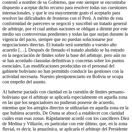
contestó a nombre de su Gobierno, que este siempre se encontraba
dispuesto a aceptar dicho recurso para resolver todas sus cuestiones
internacionales, y que le era mayormente grato el aceptarlo para
resolver las dificultades de fronteras con el Perú. A mérito de esta
conformidad de pareceres se negoció y suscribió un tratado general
de arbitraje, por el cual ambas naciones se obligan a dirimir por este
medio sus controversias pendientes y todas las que surjan durante la
vigencia del pacto, siempre que no puedan solucionarse por
negociaciones directas. El tratado será sometido a vuestro alto
acuerdo […]. Después de firmado el tratado aludido se ha entrado
en la negociación de límites sobre la base del arbitraje, pero aún no
se han acordado clausulas definitivas y concretas sobre los puntos
esenciales. Las modificaciones producidas en el personal del
gabinete boliviano no han permitido conducir las gestiones con la
actividad necesaria. Nuestro plenipotenciario en Bolivia se ocupa
con empeño del asunto.
Al haberse pactado con claridad en la cuestión de límites peruano-
boliviano que el arbitraje se aplicaría especialmente en aquella zona
en las que los negociadores no pudieran ponerse de acuerdo,
mientras que los arreglos directos se utilizarían en aquella zona en la
que hubiera acuerdo, De Osma se abocó a establecer con claridad
cuáles eran esas zonas. Rápidamente acordó con los cancilleres Díez
de Medina y Villazón, en particular con este último, que, en la zona
fluvial, es decir, la amazónica, se aplicaría el arbitraje del Presidente