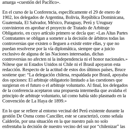
amarga «cuestión del Pacífico».
En el curso de la Conferencia, específicamente el 29 de enero de
1902, los delegados de Argentina, Bolivia, República Dominicana,
Guatemala, El Salvador, México, Paraguay, Perú y Uruguay
convinieron en aprobar el proyecto de Tratado de Arbitraje
Obligatorio, en cuyo artículo primero se decía que: «Las Altas Partes
Contratantes se obligan a someter a la decisión de árbitros todas las
controversias que existen o lleguen a existir entre ellas, y que no
puedan resolverse por la vía diplomática, siempre que a juicio
exclusivo de alguna de las Naciones interesadas, dichas
controversias no afecten ni la independencia ni el honor nacionales.»
Nótese que ni Estados Unidos ni Chile ni el Brasil apoyaron esta
redacción. Respecto de la actitud de estos dos últimos países, Bruce
sostiene que: “La delegación chilena, respaldada por Brasil, apoyaba
dos opciones: El arbitraje obligatorio limitado a las cuestiones que
surgieran en el futuro o el arbitraje voluntario. Al final, los delegados
de la conferencia aceptaron una propuesta intermedia que avalaba el
principio de arbitraje voluntario, tal como había sido plasmado en la
Convención de La Haya de 1899.»
En lo que se refiere al entorno vecinal del Perú existente durante la
gestión De Osma como Canciller, este se caracterizó, como señala
Calderón, por una situación en la que nuestro país no solo
enfrentaba la decisión de nuestro vecino del sur por “chilenizar” las