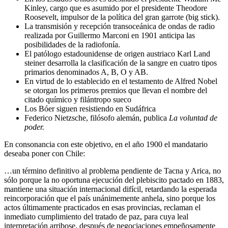
Kinley, cargo que es asumido por el presidente Theodore
Roosevelt, impulsor de la política del gran garrote (big stick).
La transmisión y recepción transoceánica de ondas de radio
realizada por Guillermo Marconi en 1901 anticipa las
posibilidades de la radiofonía.
El patólogo estadounidense de origen austriaco Karl Land
steiner desarrolla la clasificación de la sangre en cuatro tipos
primarios denominados A, B, O y AB.
En virtud de lo establecido en el testamento de Alfred Nobel
se otorgan los primeros premios que llevan el nombre del
citado químico y filántropo sueco
Los Bóer siguen resistiendo en Sudáfrica
Federico Nietzsche, filósofo alemán, publica
La voluntad de
poder.
En consonancia con este objetivo, en el año 1900 el mandatario
deseaba poner con Chile:
…un término definitivo al problema pendiente de Tacna y Arica, no
sólo porque la no oportuna ejecución del plebiscito pactado en 1883,
mantiene una situación internacional difícil, retardando la esperada
reincorporación que el país unánimemente anhela, sino porque los
actos últimamente practicados en esas provincias, reclaman el
inmediato cumplimiento del tratado de paz, para cuya leal
interpretación arribose, después de negociaciones empeñosamente