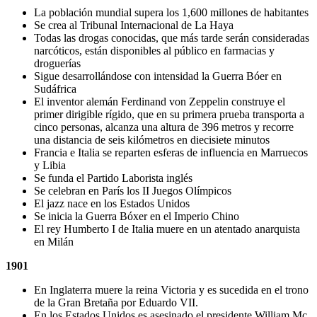
La población mundial supera los 1,600 millones de habitantes
Se crea al Tribunal Internacional de La Haya
Todas las drogas conocidas, que más tarde serán consideradas
narcóticos, están disponibles al público en farmacias y
droguerías
Sigue desarrollándose con intensidad la Guerra Bóer en
Sudáfrica
El inventor alemán Ferdinand von Zeppelin construye el
primer dirigible rígido, que en su primera prueba transporta a
cinco personas, alcanza una altura de 396 metros y recorre
una distancia de seis kilómetros en diecisiete minutos
Francia e Italia se reparten esferas de influencia en Marruecos
y Libia
Se funda el Partido Laborista inglés
Se celebran en París los II Juegos Olímpicos
El jazz nace en los Estados Unidos
Se inicia la Guerra Bóxer en el Imperio Chino
El rey Humberto I de Italia muere en un atentado anarquista
en Milán
1901
En Inglaterra muere la reina Victoria y es sucedida en el trono
de la Gran Bretaña por Eduardo VII.
En los Estados Unidos es asesinado el presidente William Mc