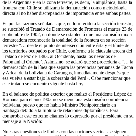
de la Argentina y en la zona terrestre, es decir, la altiplánica, hasta la
frontera con Chile se utilizaría la demarcación como metodología
directa al no haber discrepancias de importancia entre ambas partes.
Es por las razones señaladas que, en lo referido a la sección terrestre,
se suscribió el Tratado de Demarcación de Fronteras el martes 23 de
septiembre de 1902, en donde se estableció que una comisión mixta
demarcadora reconocería la totalidad de la frontera en su sección
terrestre “… desde el punto de intersección entre ésta y el límite de
los territorios ocupados por Chile, conforme a la cláusula tercera del
Tratado de Paz de 1883, al Occidente, hasta los nevados de
Palomani al Oriente’. Asimismo, se aclaró que se procedería a “… la
demarcación de la línea que separa las provincias peruanas de Tacna
y Arica, de la boliviana de Carangas, inmediatamente después que
esa vuelva a estar bajo la soberanía del Perú». Cabe mencionar que
este tratado se encuentra vigente hasta hoy.
En el balance de política exterior que realizó el Presidente López de
Romaña para el año 1902 no se menciona esta misión confidencial
boliviana, puesto que no había Ministro Plenipotenciario en
Santiago debido a la ruptura de relaciones diplomáticas. Para
comprobar este extremo citamos lo expresado por el presidente en su
mensaje a la Nación:
Nuestras cuestiones de límites con las naciones vecinas se siguen