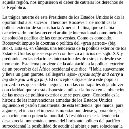
aquella región, nos impusieron el deber de cautelar los derechos de
la República.
La trágica muerte de este Presidente de los Estados Unidos le dio la
oportunidad a su sucesor -Theodore Roosevelt- de modificar la
política exterior de su país hacia América Latina, que se había
caracterizado por favorecer el arbitraje internacional como método
de solución pacífica de las controversias. Como es conocido,
Roosevelt impuso la doctrina o política del «gran garrote» (big
stick). Esta es, en síntesis, una tendencia de la política exterior de los
Estados Unidos que se expresó con fuerza a inicios del siglo XX y
predomina en las relaciones internacionales de este país desde ese
momento. Este lema proviene de la adaptación a la política exterior
de un proverbio del África occidental que dice: “Habla suavemente
y lleva un gran garrote, así llegarás lejos»
(speak
softly and
carry
a
big
stick,
you will
go
far).
El concepto subyacente a este popular
proverbio es que se debe negociar con las contrapartes dejando ver
con claridad que se está dispuesto a utilizar la fuerza en la obtención
de las metas de política exterior que se persiguen. Conocida es la
historia de las intervenciones armadas de los Estados Unidos
siguiendo el patrón fundamental de esta tendencia, que marca, para
algunos, el inicio del imperialismo estadounidense y, para otros, su
actuación como potencia mundial. Al establecerse esta tendencia
desaparecía momentáneamente del horizonte político del pacífico
suroccidental la posibilidad de acudir al arbitraje para solucionar la