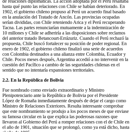
de relaciones diplomáticas. La acción adoptada por el Perú resaltaba
hasta qué punto las relaciones con Chile se habían deteriorado. En
1902, el gobierno chileno propuso al Perú un acuerdo final basado
en la anulación del Tratado de Ancón. Las provincias ocupadas
serían divididas, con Chile reteniendo Arica y el Perú recuperando
Tacna. Las partes renunciarían mutuamente a la indemnización de
10 millones y Chile se adheriría a las disposiciones sobre reclamos
del anterior tratado Betancourt-Errázuriz. Cuando el Perú rechazó la
propuesta, Chile buscó fortalecer su posición de poder regional. En
enero de 1902, el gobierno chileno finalizó una serie de acuerdos
con Colombia destinados a una alianza entre Colombia, Ecuador y
Chile. Pocos meses después, Argentina accedió a no intervenir en la
cuestión del Pacífico a cambio de las seguridades chilenas en el
sentido que no intentaría expansiones territoriales.
2.2. En la República de Bolivia
Fue nombrado como enviado extraordinario y Ministro
Plenipotenciario ante la República de Bolivia por el Presidente
López de Romaña inmediatamente después de dejar el cargo como
Ministro de Relaciones Exteriores. Resulta interesante comprobar
que este nombramiento se produjo a los pocos meses de que enviase
su famosa circular en la que explica las poderosas razones que
llevaron al Gobierno del Perú a romper relaciones con el de Chile en
el año de 1901, situación que se prolongó, como ya está dicho, hasta