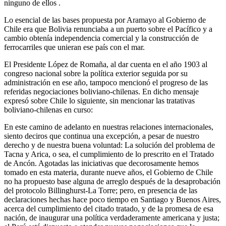
ninguno de ellos .
Lo esencial de las bases propuesta por Aramayo al Gobierno de
Chile era que Bolivia renunciaba a un puerto sobre el Pacífico y a
cambio obtenía independencia comercial y la construcción de
ferrocarriles que unieran ese país con el mar.
El Presidente López de Romaña, al dar cuenta en el año 1903 al
congreso nacional sobre la política exterior seguida por su
administración en ese año, tampoco mencionó el progreso de las
referidas negociaciones boliviano-chilenas. En dicho mensaje
expresó sobre Chile lo siguiente, sin mencionar las tratativas
boliviano-chilenas en curso:
En este camino de adelanto en nuestras relaciones internacionales,
siento deciros que continua una excepción, a pesar de nuestro
derecho y de nuestra buena voluntad: La solución del problema de
Tacna y Arica, o sea, el cumplimiento de lo prescrito en el Tratado
de Ancón. Agotadas las iniciativas que decorosamente hemos
tomado en esta materia, durante nueve años, el Gobierno de Chile
no ha propuesto base alguna de arreglo después de la desaprobación
del protocolo Billinghurst-La Torre; pero, en presencia de las
declaraciones hechas hace poco tiempo en Santiago y Buenos Aires,
acerca del cumplimiento del citado tratado, y de la promesa de esa
nación, de inaugurar una política verdaderamente americana y justa;