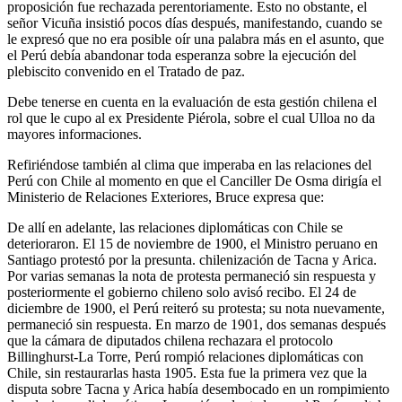
proposición fue rechazada perentoriamente. Esto no obstante, el
señor Vicuña insistió pocos días después, manifestando, cuando se
le expresó que no era posible oír una palabra más en el asunto, que
el Perú debía abandonar toda esperanza sobre la ejecución del
plebiscito convenido en el Tratado de paz.
Debe tenerse en cuenta en la evaluación de esta gestión chilena el
rol que le cupo al ex Presidente Piérola, sobre el cual Ulloa no da
mayores informaciones.
Refiriéndose también al clima que imperaba en las relaciones del
Perú con Chile al momento en que el Canciller De Osma dirigía el
Ministerio de Relaciones Exteriores, Bruce expresa que:
De allí en adelante, las relaciones diplomáticas con Chile se
deterioraron. El 15 de noviembre de 1900, el Ministro peruano en
Santiago protestó por la presunta. chilenización de Tacna y Arica.
Por varias semanas la nota de protesta permaneció sin respuesta y
posteriormente el gobierno chileno solo avisó recibo. El 24 de
diciembre de 1900, el Perú reiteró su protesta; su nota nuevamente,
permaneció sin respuesta. En marzo de 1901, dos semanas después
que la cámara de diputados chilena rechazara el protocolo
Billinghurst-La Torre, Perú rompió relaciones diplomáticas con
Chile, sin restaurarlas hasta 1905. Esta fue la primera vez que la
disputa sobre Tacna y Arica había desembocado en un rompimiento