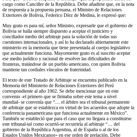
cargo como Canciller de la República. Debe añadirse que, en la nota
de respuesta a la propuesta peruana, el Ministro de Relaciones
Exteriores de Bolivia, Federico Díez de Medina, le expresó que:
Muy grato es para mí, señor Ministro, expresarle que el gobierno de
Bolivia se halla siempre dispuesto a aceptar el justiciero y
conciliador medio del arbitraje para la solución de todas sus
cuestiones internacionales, y así lo ha declarado abiertamente este
ministerio en la memoria que tiene presentada al cuerpo legislativo
que actualmente funciona. Mayormente grato es al suscrito aceptar
ese medio jurídico y racional de resolver las dificultades de
fronteras, tratándose de un pueblo americano, con quien Bolivia
mantiene tan cordiales vínculos de fraternidad.
El texto de este Tratado de Arbitraje se encuentra publicado en la
Memoria del Ministerio de Relaciones Exteriores del Perú
correspondiente al año 1902. Se debe mencionar que en este
convenio -el primero que se firmaba sobre este tema a nivel
mundial- se convenía que “… el árbitro sea el tribunal permanente
de arbitraje que se establezca en virtud de los acuerdos que adopte la
conferencia panamericana que funciona actualmente en México”.
También se estableció que para el caso que no llegara a constituirse
este tribunal-tal como ocurrió-se recurriría al arbitraje “… del
gobierno de la República Argentina, al de España o al de los
Estados Unidos Mexicanos» en ese orden de prelación. Debe