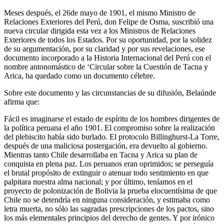
Meses después, el 26de mayo de 1901, el mismo Ministro de
Relaciones Exteriores del Perú, don Felipe de Osma, suscribió una
nueva circular dirigida esta vez a los Ministros de Relaciones
Exteriores de todos los Estados. Por su oportunidad, por la solidez
de su argumentación, por su claridad y por sus revelaciones, ese
documento incorporado a la Historia Internacional del Perú con el
nombre antonomástico de ‘Circular sobre la Cuestión de Tacna y
Arica, ha quedado como un documento célebre.
Sobre este documento y las circunstancias de su difusión, Belaúnde
afirma que:
Fácil es imaginarse el estado de espíritu de los hombres dirigentes de
la política peruana el año 1901. El compromiso sobre la realización
del plebiscito había sido burlado. El protocolo Billinghurst-La Torre,
después de una maliciosa postergación, era devuelto al gobierno.
Mientras tanto Chile desarrollaba en Tacna y Arica su plan de
conquista en plena paz. Los peruanos eran oprimidos; se perseguía
el brutal propósito de extinguir o atenuar todo sentimiento en que
palpitara nuestra alma nacional; y por último, teníamos en el
proyecto de polonización de Bolivia la prueba elocuentísima de que
Chile no se detendría en ninguna consideración, y estimaba como
letra muerta, no sólo las sagradas prescripciones de los pactos, sino
los más elementales principios del derecho de gentes. Y por irónico