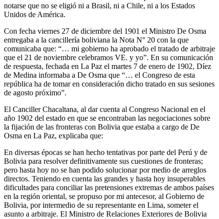
notarse que no se eligió ni a Brasil, ni a Chile, ni a los Estados
Unidos de América.
Con fecha viernes 27 de diciembre del 1901 el Ministro De Osma
entregaba a la cancillería boliviana la Nota N° 20 con la que
comunicaba que: “… mi gobierno ha aprobado el tratado de arbitraje
que el 21 de noviembre celebramos VE. y yo”. En su comunicación
de respuesta, fechada en La Paz el martes 7 de enero de 1902, Díez
de Medina informaba a De Osma que “… el Congreso de esta
república ha de tomar en consideración dicho tratado en sus sesiones
de agosto próximo”.
El Canciller Chacaltana, al dar cuenta al Congreso Nacional en el
año 1902 del estado en que se encontraban las negociaciones sobre
la fijación de las fronteras con Bolivia que estaba a cargo de De
Osma en La Paz, explicaba que:
En diversas épocas se han hecho tentativas por parte del Perú y de
Bolivia para resolver definitivamente sus cuestiones de fronteras;
pero hasta hoy no se han podido solucionar por medio de arreglos
directos. Teniendo en cuenta las grandes y hasta hoy insuperables
dificultades para conciliar las pretensiones extremas de ambos países
en la región oriental, se propuso por mi antecesor, al Gobierno de
Bolivia, por intermedio de su representante en Lima, someter el
asunto a arbitraje. El Ministro de Relaciones Exteriores de Bolivia