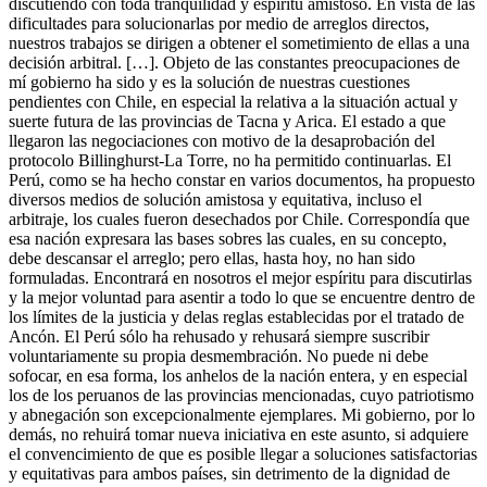
discutiendo con toda tranquilidad y espíritu amistoso. En vista de las
dificultades para solucionarlas por medio de arreglos directos,
nuestros trabajos se dirigen a obtener el sometimiento de ellas a una
decisión arbitral. […]. Objeto de las constantes preocupaciones de
mí gobierno ha sido y es la solución de nuestras cuestiones
pendientes con Chile, en especial la relativa a la situación actual y
suerte futura de las provincias de Tacna y Arica. El estado a que
llegaron las negociaciones con motivo de la desaprobación del
protocolo Billinghurst-La Torre, no ha permitido continuarlas. El
Perú, como se ha hecho constar en varios documentos, ha propuesto
diversos medios de solución amistosa y equitativa, incluso el
arbitraje, los cuales fueron desechados por Chile. Correspondía que
esa nación expresara las bases sobres las cuales, en su concepto,
debe descansar el arreglo; pero ellas, hasta hoy, no han sido
formuladas. Encontrará en nosotros el mejor espíritu para discutirlas
y la mejor voluntad para asentir a todo lo que se encuentre dentro de
los límites de la justicia y delas reglas establecidas por el tratado de
Ancón. El Perú sólo ha rehusado y rehusará siempre suscribir
voluntariamente su propia desmembración. No puede ni debe
sofocar, en esa forma, los anhelos de la nación entera, y en especial
los de los peruanos de las provincias mencionadas, cuyo patriotismo
y abnegación son excepcionalmente ejemplares. Mi gobierno, por lo
demás, no rehuirá tomar nueva iniciativa en este asunto, si adquiere
el convencimiento de que es posible llegar a soluciones satisfactorias
y equitativas para ambos países, sin detrimento de la dignidad de