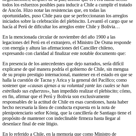
todos los esfuerzos posibles para inducir a Chile a cumplir el tratado
de Ancón. Hizo notar las resistencias que, en todas las
oportunidades, puso Chile para que se perfeccionaran los arreglos
iniciados sobre la celebración del plebiscito. Levantó el cargo que se
hacía al Perú de dificultar los arreglos entre Chile y Bolivia…
En la mencionada circular de noviembre del año 1900 a las
legaciones del Perú en el extranjero, el Ministro De Osma responde
con energía y altura las afirmaciones del Canciller chileno,
expresando con claridad al finalizar este notable documento que:
En presencia de los antecedentes que dejo narrados, sería difícil
explicarse de qué manera podría el gobierno de Chile, sin mengua
de su propio prestigio internacional, mantener en el estado en que se
halla la cuestión de Tacna y Arica y la general del Pacífico; como
sostener que
«causas ajenas a su voluntad yante las cuales se han
estrellado sus esfuerzos»,
han impedido realizar el plebiscito; cómo,
en fin, afirmar que el Perú y Bolivia son exclusivamente
responsables de la actitud de Chile en esas cuestiones, hasta haber
hecho necesaria la línea de conducta expuesta en la nota de
plenipotenciario señor König, que la cancillería de Santiago tiene el
propósito de mantener con indeclinable firmeza hasta llegar al
desenlace final de este litigio.
En lo referido a Chile, en la memoria que como Ministro de