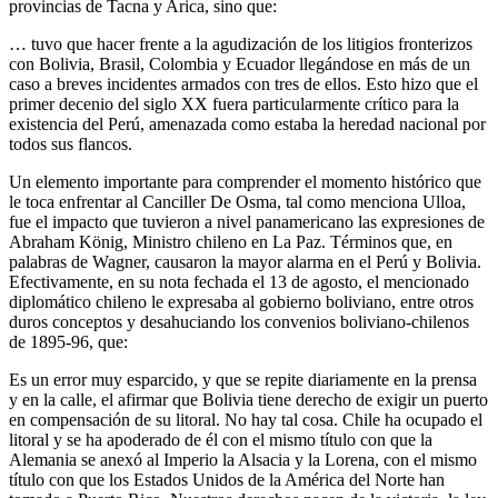
provincias de Tacna y Arica, sino que:
… tuvo que hacer frente a la agudización de los litigios fronterizos
con Bolivia, Brasil, Colombia y Ecuador llegándose en más de un
caso a breves incidentes armados con tres de ellos. Esto hizo que el
primer decenio del siglo XX fuera particularmente crítico para la
existencia del Perú, amenazada como estaba la heredad nacional por
todos sus flancos.
Un elemento importante para comprender el momento histórico que
le toca enfrentar al Canciller De Osma, tal como menciona Ulloa,
fue el impacto que tuvieron a nivel panamericano las expresiones de
Abraham König, Ministro chileno en La Paz. Términos que, en
palabras de Wagner, causaron la mayor alarma en el Perú y Bolivia.
Efectivamente, en su nota fechada el 13 de agosto, el mencionado
diplomático chileno le expresaba al gobierno boliviano, entre otros
duros conceptos y desahuciando los convenios boliviano-chilenos
de 1895-96, que:
Es un error muy esparcido, y que se repite diariamente en la prensa
y en la calle, el afirmar que Bolivia tiene derecho de exigir un puerto
en compensación de su litoral. No hay tal cosa. Chile ha ocupado el
litoral y se ha apoderado de él con el mismo título con que la
Alemania se anexó al Imperio la Alsacia y la Lorena, con el mismo
título con que los Estados Unidos de la América del Norte han