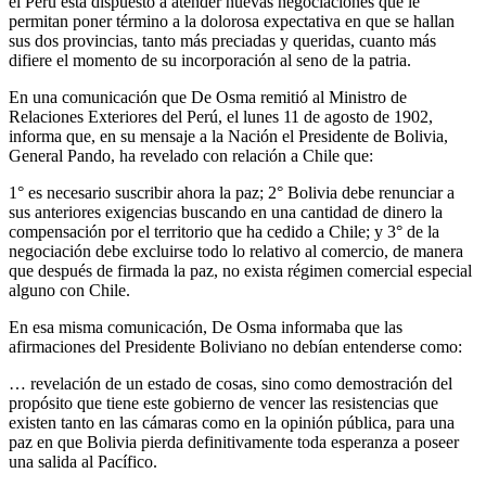
el Perú está dispuesto a atender nuevas negociaciones que le
permitan poner término a la dolorosa expectativa en que se hallan
sus dos provincias, tanto más preciadas y queridas, cuanto más
difiere el momento de su incorporación al seno de la patria.
En una comunicación que De Osma remitió al Ministro de
Relaciones Exteriores del Perú, el lunes 11 de agosto de 1902,
informa que, en su mensaje a la Nación el Presidente de Bolivia,
General Pando, ha revelado con relación a Chile que:
1° es necesario suscribir ahora la paz; 2° Bolivia debe renunciar a
sus anteriores exigencias buscando en una cantidad de dinero la
compensación por el territorio que ha cedido a Chile; y 3° de la
negociación debe excluirse todo lo relativo al comercio, de manera
que después de firmada la paz, no exista régimen comercial especial
alguno con Chile.
En esa misma comunicación, De Osma informaba que las
afirmaciones del Presidente Boliviano no debían entenderse como:
… revelación de un estado de cosas, sino como demostración del
propósito que tiene este gobierno de vencer las resistencias que
existen tanto en las cámaras como en la opinión pública, para una
paz en que Bolivia pierda definitivamente toda esperanza a poseer
una salida al Pacífico.