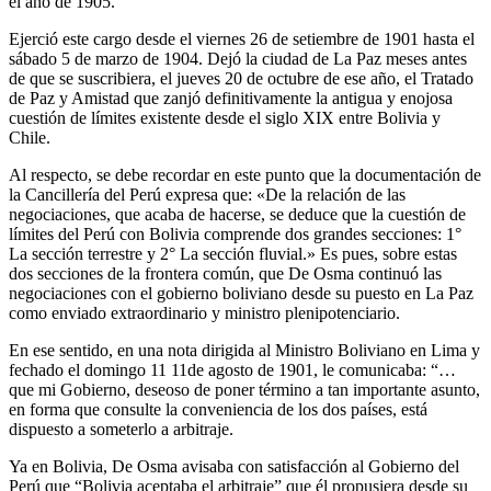
el año de 1905.
Ejerció este cargo desde el viernes 26 de setiembre de 1901 hasta el
sábado 5 de marzo de 1904. Dejó la ciudad de La Paz meses antes
de que se suscribiera, el jueves 20 de octubre de ese año, el Tratado
de Paz y Amistad que zanjó definitivamente la antigua y enojosa
cuestión de límites existente desde el siglo XIX entre Bolivia y
Chile.
Al respecto, se debe recordar en este punto que la documentación de
la Cancillería del Perú expresa que: «De la relación de las
negociaciones, que acaba de hacerse, se deduce que la cuestión de
límites del Perú con Bolivia comprende dos grandes secciones: 1°
La sección terrestre y 2° La sección fluvial.» Es pues, sobre estas
dos secciones de la frontera común, que De Osma continuó las
negociaciones con el gobierno boliviano desde su puesto en La Paz
como enviado extraordinario y ministro plenipotenciario.
En ese sentido, en una nota dirigida al Ministro Boliviano en Lima y
fechado el domingo 11 11de agosto de 1901, le comunicaba: “…
que mi Gobierno, deseoso de poner término a tan importante asunto,
en forma que consulte la conveniencia de los dos países, está
dispuesto a someterlo a arbitraje.
Ya en Bolivia, De Osma avisaba con satisfacción al Gobierno del
Perú que “Bolivia aceptaba el arbitraje” que él propusiera desde su