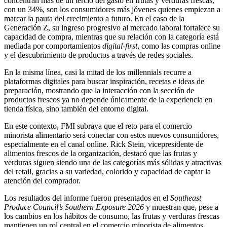
concentran más de un tercio del gasto en frutas y verduras frescas,
con un 34%, son los consumidores más jóvenes quienes empiezan a
marcar la pauta del crecimiento a futuro. En el caso de la
Generación Z, su ingreso progresivo al mercado laboral fortalece su
capacidad de compra, mientras que su relación con la categoría está
mediada por comportamientos
digital-first
, como las compras online
y el descubrimiento de productos a través de redes sociales.
En la misma línea, casi la mitad de los millennials recurre a
plataformas digitales para buscar inspiración, recetas e ideas de
preparación, mostrando que la interacción con la sección de
productos frescos ya no depende únicamente de la experiencia en
tienda física, sino también del entorno digital.
En este contexto, FMI subraya que el reto para el comercio
minorista alimentario será conectar con estos nuevos consumidores,
especialmente en el canal online. Rick Stein, vicepresidente de
alimentos frescos de la organización, destacó que las frutas y
verduras siguen siendo una de las categorías más sólidas y atractivas
del retail, gracias a su variedad, colorido y capacidad de captar la
atención del comprador.
Los resultados del informe fueron presentados en el
Southeast
Produce Council’s Southern Exposure 2026
y muestran que, pese a
los cambios en los hábitos de consumo, las frutas y verduras frescas
mantienen un rol central en el comercio minorista de alimentos.