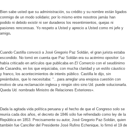
Bien sabe usted que su administración, su crédito y su nombre están ligados
conmigo de un modo solidario; por lo mismo entre nosotros jamás han
podido ni debido existir ni ser duraderos los resentimientos, quejas ni
pasiones rencorosas. Yo respeto a Usted y aprecio a Usted como mi jefe y
amigo
.
Cuando Castilla convocó a José Gregorio Paz Soldán, el gran jurista estaba
escondido. No tomó en cuenta que Paz Soldán era su acérrimo opositor: Lo
había criticado en artículos que publicaba en
El Comercio
con el seudónimo
de Casandra, en los que enjuiciaba, con mucha claridad y un estilo cáustico
y franco, los acontecimientos de interés público. Castilla le dijo, sin
preámbulos, que lo necesitaba: “…para arreglar una enojosa cuestión con
motivo de una reclamación inglesa y ningún otro sino Ud. puede solucionarla.
Queda Ud. nombrado Ministro de Relaciones Exteriores».
Dada la agitada vida política peruana y el hecho de que el Congreso solo se
reunía cada dos años, el decreto de 1846 sólo fue refrendado como ley de la
República en 1853. Precisamente su autor, José Gregorio Paz-Soldán, quien
también fue Canciller del Presidente José Rufino Echenique, lo firmó el 19 de