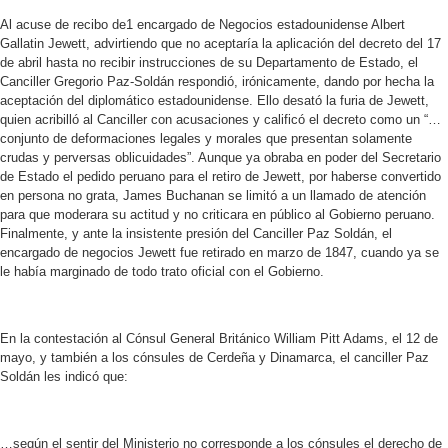
Al acuse de recibo de1 encargado de Negocios estadounidense Albert
Gallatin Jewett, advirtiendo que no aceptaría la aplicación del decreto del 17
de abril hasta no recibir instrucciones de su Departamento de Estado, el
Canciller Gregorio Paz-Soldán respondió, irónicamente, dando por hecha la
aceptación del diplomático estadounidense. Ello desató la furia de Jewett,
quien acribilló al Canciller con acusaciones y calificó el decreto como un “…
conjunto de deformaciones legales y morales que presentan solamente
crudas y perversas oblicuidades”. Aunque ya obraba en poder del Secretario
de Estado el pedido peruano para el retiro de Jewett, por haberse convertido
en persona no grata, James Buchanan se limitó a un llamado de atención
para que moderara su actitud y no criticara en público al Gobierno peruano.
Finalmente, y ante la insistente presión del Canciller Paz Soldán, el
encargado de negocios Jewett fue retirado en marzo de 1847, cuando ya se
le había marginado de todo trato oficial con el Gobierno.
En la contestación al Cónsul General Británico William Pitt Adams, el 12 de
mayo, y también a los cónsules de Cerdeña y Dinamarca, el canciller Paz
Soldán les indicó que:
…según el sentir del Ministerio no corresponde a los cónsules el derecho de