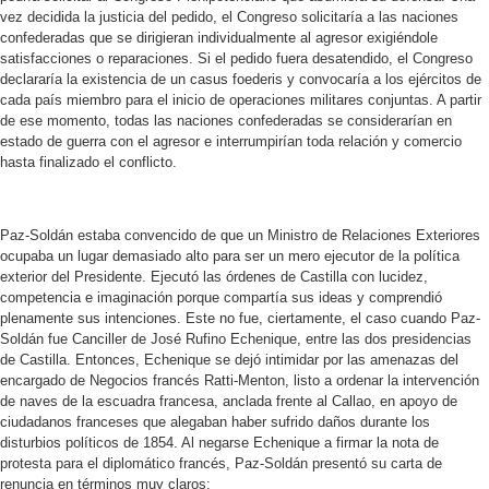
vez decidida la justicia del pedido, el Congreso solicitaría a las naciones
confederadas que se dirigieran individualmente al agresor exigiéndole
satisfacciones o reparaciones. Si el pedido fuera desatendido, el Congreso
declararía la existencia de un casus foederis y convocaría a los ejércitos de
cada país miembro para el inicio de operaciones militares conjuntas. A partir
de ese momento, todas las naciones confederadas se considerarían en
estado de guerra con el agresor e interrumpirían toda relación y comercio
hasta finalizado el conflicto.
Paz-Soldán estaba convencido de que un Ministro de Relaciones Exteriores
ocupaba un lugar demasiado alto para ser un mero ejecutor de la política
exterior del Presidente. Ejecutó las órdenes de Castilla con lucidez,
competencia e imaginación porque compartía sus ideas y comprendió
plenamente sus intenciones. Este no fue, ciertamente, el caso cuando Paz-
Soldán fue Canciller de José Rufino Echenique, entre las dos presidencias
de Castilla. Entonces, Echenique se dejó intimidar por las amenazas del
encargado de Negocios francés Ratti-Menton, listo a ordenar la intervención
de naves de la escuadra francesa, anclada frente al Callao, en apoyo de
ciudadanos franceses que alegaban haber sufrido daños durante los
disturbios políticos de 1854. Al negarse Echenique a firmar la nota de
protesta para el diplomático francés, Paz-Soldán presentó su carta de
renuncia en términos muy claros: