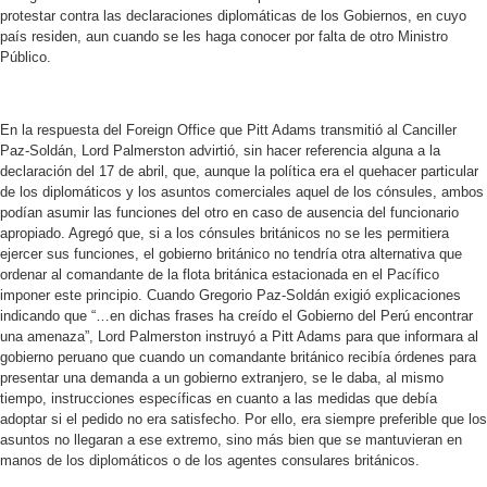
protestar contra las declaraciones diplomáticas de los Gobiernos, en cuyo
país residen, aun cuando se les haga conocer por falta de otro Ministro
Público.
En la respuesta del Foreign Office que Pitt Adams transmitió al Canciller
Paz-Soldán, Lord Palmerston advirtió, sin hacer referencia alguna a la
declaración del 17 de abril, que, aunque la política era el quehacer particular
de los diplomáticos y los asuntos comerciales aquel de los cónsules, ambos
podían asumir las funciones del otro en caso de ausencia del funcionario
apropiado. Agregó que, si a los cónsules británicos no se les permitiera
ejercer sus funciones, el gobierno británico no tendría otra alternativa que
ordenar al comandante de la flota británica estacionada en el Pacífico
imponer este principio. Cuando Gregorio Paz-Soldán exigió explicaciones
indicando que “…en dichas frases ha creído el Gobierno del Perú encontrar
una amenaza”, Lord Palmerston instruyó a Pitt Adams para que informara al
gobierno peruano que cuando un comandante británico recibía órdenes para
presentar una demanda a un gobierno extranjero, se le daba, al mismo
tiempo, instrucciones específicas en cuanto a las medidas que debía
adoptar si el pedido no era satisfecho. Por ello, era siempre preferible que los
asuntos no llegaran a ese extremo, sino más bien que se mantuvieran en
manos de los diplomáticos o de los agentes consulares británicos.