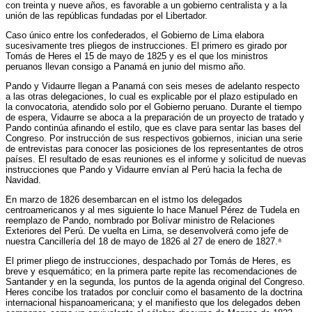
con treinta y nueve años, es favorable a un gobierno centralista y a la
unión de las repúblicas fundadas por el Libertador.
Caso único entre los confederados, el Gobierno de Lima elabora
sucesivamente tres pliegos de instrucciones. El primero es girado por
Tomás de Heres el 15 de mayo de 1825 y es el que los ministros
peruanos llevan consigo a Panamá en junio del mismo año.
Pando y Vidaurre llegan a Panamá con seis meses de adelanto respecto
a las otras delegaciones, lo cual es explicable por el plazo estipulado en
la convocatoria, atendido solo por el Gobierno peruano. Durante el tiempo
de espera, Vidaurre se aboca a la preparación de un proyecto de tratado y
Pando continúa afinando el estilo, que es clave para sentar las bases del
Congreso. Por instrucción de sus respectivos gobiernos, inician una serie
de entrevistas para conocer las posiciones de los representantes de otros
países. El resultado de esas reuniones es el informe y solicitud de nuevas
instrucciones que Pando y Vidaurre envían al Perú hacia la fecha de
Navidad.
En marzo de 1826 desembarcan en el istmo los delegados
centroamericanos y al mes siguiente lo hace Manuel Pérez de Tudela en
reemplazo de Pando, nombrado por Bolívar ministro de Relaciones
Exteriores del Perú. De vuelta en Lima, se desenvolverá como jefe de
nuestra Cancillería del 18 de mayo de 1826 al 27 de enero de 1827.⁸
El primer pliego de instrucciones, despachado por Tomás de Heres, es
breve y esquemático; en la primera parte repite las recomendaciones de
Santander y en la segunda, los puntos de la agenda original del Congreso.
Heres concibe los tratados por concluir como el basamento de la doctrina
internacional hispanoamericana; y el manifiesto que los delegados deben