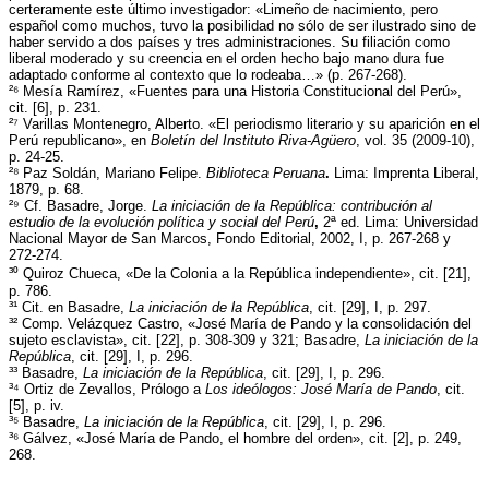
certeramente este último investigador: «Limeño de nacimiento, pero
español como muchos, tuvo la posibilidad no sólo de ser ilustrado sino de
haber servido a dos países y tres administraciones. Su filiación como
liberal moderado y su creencia en el orden hecho bajo mano dura fue
adaptado conforme al contexto que lo rodeaba…» (p. 267-268).
²⁶ Mesía Ramírez, «Fuentes para una Historia Constitucional del Perú»,
cit. [6], p. 231.
²⁷ Varillas Montenegro, Alberto. «El periodismo literario y su aparición en el
Perú republicano», en
Boletín del Instituto Riva-Agüero
, vol. 35 (2009-10),
p. 24-25.
²⁸ Paz Soldán, Mariano Felipe.
Biblioteca Peruana
.
Lima: Imprenta Liberal,
1879, p. 68.
²⁹ Cf. Basadre, Jorge.
La iniciación de la República: contribución al
estudio de la evolución política y social del Perú
,
2ª ed. Lima: Universidad
Nacional Mayor de San Marcos, Fondo Editorial, 2002, I, p. 267-268 y
272-274.
³⁰ Quiroz Chueca, «De la Colonia a la República independiente», cit. [21],
p. 786.
³¹ Cit. en Basadre,
La iniciación de la República
, cit. [29], I, p. 297.
³² Comp. Velázquez Castro, «José María de Pando y la consolidación del
sujeto esclavista», cit. [22], p. 308-309 y 321; Basadre,
La iniciación de la
República
, cit. [29], I, p. 296.
³³ Basadre,
La iniciación de la República
, cit. [29], I, p. 296.
³⁴ Ortiz de Zevallos, Prólogo a
Los ideólogos: José María de Pando
, cit.
[5], p. iv.
³⁵ Basadre,
La iniciación de la República
, cit. [29], I, p. 296.
³⁶ Gálvez, «José María de Pando, el hombre del orden», cit. [2], p. 249,
268.