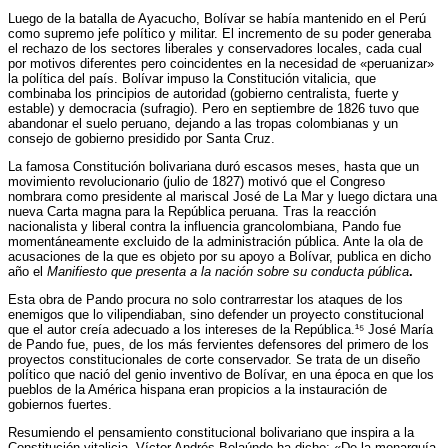
Luego de la batalla de Ayacucho, Bolívar se había mantenido en el Perú
como supremo jefe político y militar. El incremento de su poder generaba
el rechazo de los sectores liberales y conservadores locales, cada cual
por motivos diferentes pero coincidentes en la necesidad de «peruanizar»
la política del país. Bolívar impuso la Constitución vitalicia, que
combinaba los principios de autoridad (gobierno centralista, fuerte y
estable) y democracia (sufragio). Pero en septiembre de 1826 tuvo que
abandonar el suelo peruano, dejando a las tropas colombianas y un
consejo de gobierno presidido por Santa Cruz.
La famosa Constitución bolivariana duró escasos meses, hasta que un
movimiento revolucionario (julio de 1827) motivó que el Congreso
nombrara como presidente al mariscal José de La Mar y luego dictara una
nueva Carta magna para la República peruana. Tras la reacción
nacionalista y liberal contra la influencia grancolombiana, Pando fue
momentáneamente excluido de la administración pública. Ante la ola de
acusaciones de la que es objeto por su apoyo a Bolívar, publica en dicho
año el
Manifiesto que presenta a la nación sobre su conducta pública
.
Esta obra de Pando procura no solo contrarrestar los ataques de los
enemigos que lo vilipendiaban, sino defender un proyecto constitucional
que el autor creía adecuado a los intereses de la República.¹⁵ José María
de Pando fue, pues, de los más fervientes defensores del primero de los
proyectos constitucionales de corte conservador. Se trata de un diseño
político que nació del genio inventivo de Bolívar, en una época en que los
pueblos de la América hispana eran propicios a la instauración de
gobiernos fuertes.
Resumiendo el pensamiento constitucional bolivariano que inspira a la
Constitución vitalicia, Víctor Andrés Belaúnde ha dicho: «De la monarquía