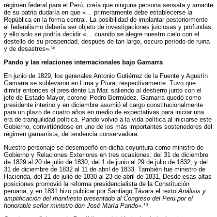
régimen federal para el Perú, creía que ninguna persona sensata y amante
de su patria dudaría en que «… primeramente debe establecerse la
República en la forma central. La posibilidad de implantar posteriormente
el federalismo debería ser objeto de investigaciones juiciosas y profundas,
y ello solo se podría decidir «… cuando se alegre nuestro cielo con el
destello de su prosperidad, después de tan largo, oscuro período de ruina
y de desastres».¹⁸
Pando y las relaciones internacionales bajo Gamarra
En junio de 1829, los generales Antonio Gutiérrez de la Fuente y Agustín
Gamarra se sublevaron en Lima y Piura, respectivamente. Tuvo que
dimitir entonces el presidente La Mar, saliendo al destierro junto con el
jefe de Estado Mayor, coronel Pedro Bermúdez. Gamarra quedó como
presidente interino y en diciembre asumió el cargo constitucionalmente
para un plazo de cuatro años en medio de expectativas para iniciar una
era de tranquilidad política. Pando volvió a la vida política al iniciarse este
Gobierno, convirtiéndose en uno de los más importantes sostenedores del
régimen gamarrista, de tendencia conservadora.
Nuestro personaje se desempeñó en dicha coyuntura como ministro de
Gobierno y Relaciones Exteriores en tres ocasiones: del 31 de diciembre
de 1829 al 20 de julio de 1830, del 1 de junio al 29 de julio de 1832, y del
31 de diciembre de 1832 al 11 de abril de 1833. También fue ministro de
Hacienda, del 21 de julio de 1830 al 23 de abril de 1831. Desde esas altas
posiciones promovió la reforma presidencialista de la Constitución
peruana, y en 1831 hizo publicar por Santiago Távara el texto
Análisis y
amplificación del manifiesto presentado al Congreso del Perú por el
honorable señor ministro don José María Pando».¹⁹