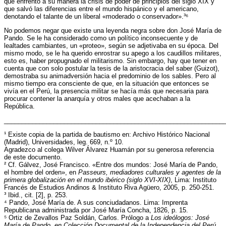
que enfrentó a su manera la crisis de poder de principios del siglo XIX y
que salvó las diferencias entre el mundo hispánico y el americano,
denotando el talante de un liberal «moderado o conservador».³⁶
No podemos negar que existe una leyenda negra sobre don José María de
Pando. Se le ha considerado como un político inconsecuente y de
lealtades cambiantes, un «proteo», según se adjetivaba en su época. Del
mismo modo, se le ha querido enrostrar su apego a los caudillos militares,
esto es, haber propugnado el militarismo. Sin embargo, hay que tener en
cuenta que con solo postular la tesis de la aristocracia del saber (Guizot),
demostraba su animadversión hacia el predominio de los sables. Pero al
mismo tiempo era consciente de que, en la situación que entonces se
vivía en el Perú, la presencia militar se hacía más que necesaria para
procurar contener la anarquía y otros males que acechaban a la
República.
______________________________________________________________
¹ Existe copia de la partida de bautismo en: Archivo Histórico Nacional
(Madrid), Universidades, leg. 669, n.º 10.
Agradezco al colega Wilver Álvarez Huamán por su generosa referencia
de este documento.
² Cf. Gálvez, José Francisco. «Entre dos mundos: José María de Pando,
el hombre del orden», en
Passeurs, mediadores culturales y agentes de la
primera globalización en el mundo ibérico (siglo XVI-XIX)
, Lima: Instituto
Francés de Estudios Andinos & Instituto Riva Agüero, 2005, p. 250-251.
³ Ibid., cit. [2], p. 253.
⁴ Pando, José María de. A sus conciudadanos. Lima: Imprenta
Republicana administrada por José María Concha, 1826, p. 15.
⁵ Ortiz de Zevallos Paz Soldán, Carlos. Prólogo a
Los ideólogos: José
María de Pando, en Colección Documental de la Independencia del Perú
,