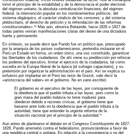
tomó el principio de la estabilidad y de la democracia el poder electoral;
del régimen unitario, la absoluta centralización financiera; del régimen
federal, la intervención popular en los nombramientos políticos; del
sistema oligárquico, el carácter vitalicio de los censores; y del sistema
plebiscitario, el derecho de petición y la refrendación de las reformas
constitucionales».¹⁶ Más aún, observa Belaúnde, hacia 1826 o 1827 de
todas partes venían manifestaciones claras del deseo de una dictadura
fuerte y permanente.
En síntesis, se puede decir que Pando fue un político que, preocupado
por la anarquía de los países sudamericanos, pretendía instaurar en el
Perú un Estado en forma, un orden único, una vez constituido, garantizar
las libertades de los ciudadanos. De ahí viene su predilección por reforzar
los poderes del ejecutivo, limitar el ejercicio de la ciudadanía, tal como
sucedía en la Europa liberal de la época (el sufragio capacitario), y su
pretensión por organizar la administración en el país. Así se explica su
esfuerzo por implantar en el Perú las tesis de Guizot, vale decir la
«aristocracia del saber» en el gobierno. No en vano escribió:
El gobierno es el ejecutivo de las leyes, por consiguiente de
la obediencia que el pueblo tributa a las leyes, pero como la
gran masa del pueblo todavía no tiene madurez para
obedecer debido a razones cívicas, el gobierno tiene que
basarse ante todo en la obediencia que el pueblo tributa a la
autoridad, tiene que entender la urgente reforma de la
situación nacional por el principio de la autoridad.¹⁷
Aun antes de plantearse el debate en el Congreso Constituyente de 1827-
1828, Pando arremetió contra el federalismo, pronunciándose a favor de
una república central o unitaria. En relación a la conveniencia o no del