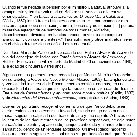
Cuando le fue negada la pensión por el ministro Calatrava, atribuyó a la
omnipotente y temible voluntad de Bolívar sus servicios a la causa
emancipadora. Y en la
Carta al Excmo. Sr. D. José María Calatrava
(Cádiz, 1837) lanzó frases hirientes como esta: «… por abandonar a mi
nación a quien debo educación, carrera, honores y estimación […] por una
miserable agregación de hombres de todas castas, viciados,
desenfrenados, divididos en bandos feroces, envueltos en perpetua
anarquía… ¿con qué aliciente?».³³ Tras sufrir ese y otros maltratos, vivió
en el olvido durante algunos años hasta que murió.
Don José María de Pando estuvo casado con Rufina Álvarez de Acevedo,
hija del consejero de Indias don Tomás Antonio Álvarez de Acevedo y
Robles. Falleció en la villa y corte de Madrid el 23 de noviembre de 1840,
a la edad de cincuenta y tres años.
Algunos de sus poemas fueron recogidos por Manuel Nicolás Corpancho
en su antología
Flores del Nuevo Mundo
(México, 1863). La amplia cultura
y versatilidad intelectual de Pando tienen expresión, además, en una
esporádica labor literaria que incluye la traducción de las odas de Horacio.
Fue autor de
Pensamientos y apuntes sobre moral y política
(Cádiz, 1837)
y de
Elementos del Derecho internacional
, obra póstuma (Madrid, 1843).
Queremos por último recoger el comentario de que Pando debió tener
cierta tendencia a una exquisita frivolidad, siendo amigo de la buena
mesa, seguido a salpicada con frases de alto y fino espíritu. A través de
la lectura de los documentos o de los proveídos respectivos, se deja notar
su carácter violento y apasionado, aunque controlado y al mismo tiempo
sarcástico, dentro de un lenguaje apropiado. Un investigador moderno
llega a afirmar lo siguiente: «… sabemos sí, por tradición oral, que Pando