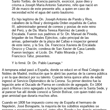
Santo Toribio, de licencia parrochi, exorcicé, puse óleo y
crisma a Joseph María Antonio Saturnino, niño que nació en
28 de marzo de este presente año, a quien en caso de
necesidad echó el agua del santo bautismo.
Es hijo legítimo de Dn. Joseph Antonio de Pando y Riva,
caballero de la Real y distinguida Orden española de Carlos
III, administrador general de correos y postas de este reino
del Perú, y de Da. María Teresa Ramírez de Laredo y
Encalada. Fueron sus padrinos el Sr. Dn. Manuel de Pineda,
brigadier de los Reales Ejércitos, cabo principal de las
armas, gobernador de la plaza del Callao e inspector general
de este reino, y la Sra. Da. Francisca Xaviera de Encalada
Orozco y Chacón, condesa de San Xavier de Casa Laredo.
Fueron testigos: el Licdo. Dn. Pablo Miranda y Dn.
Francisco Tafur, presentes.
Y lo firmé. Dr. Dn. Pablo Laurnaga.¹
A temprana edad pasó a España, donde se educó en el Real Colegio de
Nobles de Madrid, institución que le abrió las puertas de la carrera pública
y en la que destacó por su talento. Cuando tenía quince años de edad
ingresó al Servicio Diplomático de la Corona. Su primer destino fue la
legación ante el Ducado de Parma en condición de agregado. En 1804
pasó a Roma como agregado a la legación acreditada en la Santa Sede, y
al parecer fue allí donde conoció a Simón Bolívar, con quien trabó una
gran amistad que duraría muchos años.
Cuando en 1808 fue impuesto como rey de España el hermano de
Napoleón, José Bonaparte, la mayoría de los súbditos españoles se
negaron a reconocerlo como tal, entre ellos Pando y los demás miembros