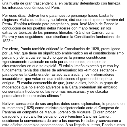
una huella de gran trascendencia, en particular defendiendo con firmeza
los intereses económicos del Perú.
Por esos días, Bolívar tiene para nuestro personaje frases bastante
elogiosas. Alaba su cultura y su talento, dirá que es el «primer hombre del
Perú». Espíritu refinado pero pragmático, para José María de Pando la
conducción de los pueblos debía hacerse con mano férrea; sin los
extravíos teóricos de los primeros liberales –Sánchez Carrión, Luna
Pizarro y sus seguidores– que diseñaron la Constitución fundacional de
1823.⁶
Por cierto, Pando también criticará la Constitución de 1828, promulgada
por La Mar, que tiene un significado emblemático en el constitucionalismo
peruano y de la cual se ha dicho que es la primera constitución
«genuinamente nacional» no solo por su contenido, sino por las
circunstancias en que se expidió. El criollo limeño expresó que esa ley
fundamental tenía dos clases de adversarios: los «tímidos sectarios»,
para quienes la Carta era demasiado avanzada; y los «reformadores
insaciables», que veían en sus instituciones el germen del espíritu
antiguo. Él estaba convencido de que, junto a ellos, había un grupo de
moderados que no siendo adversos a la Carta pretendían sin embargo
conservarla introduciendo las reformas necesarias; y se ubicaba
personalmente entre estos últimos.⁷
Bolívar, consciente de sus amplias dotes como diplomático, lo propone en
su momento (1825) como ministro plenipotenciario ante el Congreso de
Panamá en compañía de Manuel Lorenzo de Vidaurre. El gran prócer
caraqueño y su canciller peruano, José Faustino Sánchez Carrión,
decidieron la conveniencia de unir a los nuevos Estados y convocaron a
esta célebre asamblea panamericana. A su llegada al istmo, Pando cuenta