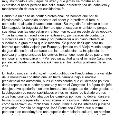
muy aficionado a los juegos de azar y que jamás se mostró en su
expresión el haber perdido una bella suma: característica del caballero y
manifestación de sus altas cualidades».³⁴
Pando fue un caso de político profesional, de hombre que por su
idiosincrasia y vocación necesita del poder y lo prefiere al foro, al
comercio, al aislado devaneo intelectual. Su tragedia fue similar a la de
Monteagudo: la tragedia del hombre que choca con el ambiente porque
sus ideas son las que están en reflujo, «en
ricorsi
respecto de su época».
Y fue también la tragedia de ser extranjero, por carecer de contactos
suficientes en su propia tierra y por pertenecer a un plano intelectual
superior a la gran masa que le rodeaba. Se puede decir que para un
hombre que había viajado por Europa y ejercido en el Viejo Mundo cargos
de gran distinción, el contacto con las turbulencias, la insipiencia, la
pobreza y la ignorancia de los criollos tenían que hacer de su patria «no
un hogar sino una cárcel».³⁵ Por eso su actitud ante el ministro Calatrava,
por eso el desdén que dedica a América en los textos postreros de su
vida.
En todo caso, se ha dicho, el modelo político de Pando sitúa una variable
de la monarquía constitucional en tierra peruana bajo el modelo
presidencialista autoritario, pues él consideraba que el liderazgo político
debía reposar en el poder ejecutivo y no en el Congreso. La figura del jefe
del ejecutivo quedaría incólume frente a los desgastes del poder gracias a
la delegación de responsabilidades en los ministros de Estado u otros
altos funcionarios. Opinaba que los cambios políticos no debían darse en
forma brusca porque ello menoscabaría principios o instituciones que –
como la esclavitud– implicaban la concurrencia de los intereses públicos
y privados. Por ello ha sugerido José Francisco Gálvez que nuestro
personaje se constituyó en una especie de mediador cultural, un hombre