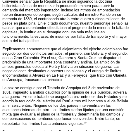
Conviene señalar que la República se inició siguiendo la doctrina
bullonista clásica de monetizar la producción minera para cubrir la
demanda del mercado importador. Incluso los ritmos de amonedación
fueron disminuyendo porque, según cálculos del ministro Pando en su
memoria de 1830, el contrabando atraía entre cuatro y cinco millones de
pesos en plata piña. En el citado documento, nuestro personaje señaló las
causas que a su entender dificultaban el progreso de la minería: la falta de
capitales, la lentitud en el desagüe con una sola máquina en
funcionamiento, la escasez de insumos por falta de transporte y el mayor
costo del trabajo libre.
Explicaremos someramente que el alejamiento del ejército colombiano fue
seguido por dos conflictos armados: el primero, con Bolivia; y el segundo,
con la Gran Colombia. En el sur, Gamarra y Santa Cruz se disputan el
predominio de una importante zona costeña y andina. La ambición de
ambos generales coloca al Perú y Bolivia en situación de guerra. Las
negociaciones destinadas a obtener una alianza y el arreglo de límites,
encomendadas a Álvarez en La Paz y a Ferreyros, que trató con Olañeta
en Arequipa, fracasaron al principio.
La paz se consigue por el Tratado de Arequipa del 8 de noviembre de
1831, impuesto a ambos caudillos por la opinión de sus pueblos, adversa
a la guerra. En este tratado se aseguró la paz entre los dos Estados y se
acordó la reducción del ejército del Perú a tres mil hombres y el de Bolivia
a mil seiscientos. Ninguno de los dos países intervendría en las
cuestiones internas del otro. Los límites serían fijados por una comisión
mixta que evaluaría el plano de la frontera y determinaría los cambios y
compensaciones de territorios que fueran convenidos. Entre tanto, se
respetarían los límites hasta entonces vigentes.²⁰