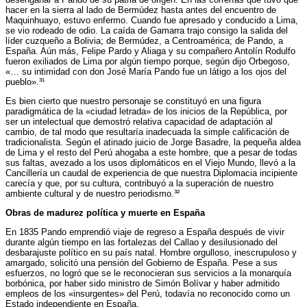
hacer en la sierra al lado de Bermúdez hasta antes del encuentro de
Maquinhuayo, estuvo enfermo. Cuando fue apresado y conducido a Lima,
se vio rodeado de odio. La caída de Gamarra trajo consigo la salida del
líder cuzqueño a Bolivia; de Bermúdez, a Centroamérica; de Pando, a
España. Aún más, Felipe Pardo y Aliaga y su compañero Antolín Rodulfo
fueron exiliados de Lima por algún tiempo porque, según dijo Orbegoso,
«… su intimidad con don José María Pando fue un látigo a los ojos del
pueblo».³¹
Es bien cierto que nuestro personaje se constituyó en una figura
paradigmática de la «ciudad letrada» de los inicios de la República, por
ser un intelectual que demostró relativa capacidad de adaptación al
cambio, de tal modo que resultaría inadecuada la simple calificación de
tradicionalista. Según el atinado juicio de Jorge Basadre, la pequeña aldea
de Lima y el resto del Perú ahogaba a este hombre, que a pesar de todas
sus faltas, avezado a los usos diplomáticos en el Viejo Mundo, llevó a la
Cancillería un caudal de experiencia de que nuestra Diplomacia incipiente
carecía y que, por su cultura, contribuyó a la superación de nuestro
ambiente cultural y de nuestro periodismo.³²
Obras de madurez política y muerte en España
En 1835 Pando emprendió viaje de regreso a España después de vivir
durante algún tiempo en las fortalezas del Callao y desilusionado del
desbarajuste político en su país natal. Hombre orgulloso, inescrupuloso y
amargado, solicitó una pensión del Gobierno de España. Pese a sus
esfuerzos, no logró que se le reconocieran sus servicios a la monarquía
borbónica, por haber sido ministro de Simón Bolívar y haber admitido
empleos de los «insurgentes» del Perú, todavía no reconocido como un
Estado independiente en España.