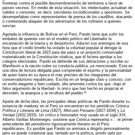
fronteras contra el posible desmembramiento de territorios a favor de
países vecinos. En medio de esta situación, los intelectuales actuaban de
validos o censores, es decir, servidores incondicionales u opositores. Se
desempeñaban como representantes de prensa de los caudillos, atacando
o contestando ataques de los adversarios de los militares a quienes
servían.
Agotada la influencia de Bolívar en el Perú, Pando tiene que sufrir los
embates de quienes ven en el modelo político del Libertador la
encarnación de la tiranía y el despotismo. Aducen sus enemigos de esa
hora que el criollo limeño ha violado la voluntad popular al derogar la
Constitución liberal de 1823 para dar paso a un proyecto conservador
materializado en la Constitución vitalicia, que él hiciera aprobar a los
colegios electorales. Pando se defiende de sus detractores y escribe su
Manifiesto a la nación sobre su conducta pública
, ya mencionado. Esta es
una obra de lectura obligada para comprender el espíritu y la personalidad
de quien fuera en su época el más preclaro de los integrantes del
conservadurismo republicano. Escrita en un lenguaje claro y conciso, con
un estilo elegante y bien cuidado, ella arremete contra los que –bajo el
falso argumento de la libertad– lo único que han hecho es propiciar el
desorden, la anarquía y la incultura del pueblo.²⁶
Aparte de dicha obra, las principales ideas políticas de Pando durante su
estancia de madurez en el Perú se encuentran en los periódicos
Crónica
Política y Literaria de Lima
(1827),
Mercurio Peruano
(1827-1834) y
La
Verdad
(1832-1833). Un crítico e historiador muy usado en el siglo XIX,
Alberto Varillas Montenegro, sostiene que
Crónica
representa «… el primer
antecedente del periodismo rigurosamente literario en el Perú
republicano». Es posible que Pando se animara a dirigirlo personalmente,
pero se puede conjeturar que, tentado por la política, pronto optó por