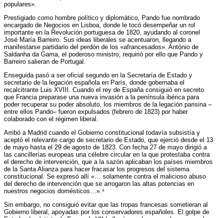
populares».
Prestigiado como hombre político y diplomático, Pando fue nombrado
encargado de Negocios en Lisboa, donde le tocó desempeñar un rol
importante en la Revolución portuguesa de 1820, ayudando al coronel
José María Barreiro. Sus ideas liberales se acentuaron, llegando a
manifestarse partidario del perdón de los «afrancesados». António de
Saldanha da Gama, el poderoso ministro, requirió por ello que Pando y
Barreiro salieran de Portugal.
Enseguida pasó a ser oficial segundo en la Secretaría de Estado y
secretario de la legación española en París, donde gobernaba el
recalcitrante Luis XVIII. Cuando el rey de España consiguió en secreto
que Francia preparase una nueva invasión a la península ibérica para
poder recuperar su poder absoluto, los miembros de la legación parisina –
entre ellos Pando– fueron expulsados (febrero de 1823) por haber
colaborado con el régimen liberal.
Arribó a Madrid cuando el Gobierno constitucional todavía subsistía y
aceptó el relevante cargo de secretario de Estado, que ejerció desde el 13
de mayo hasta el 29 de agosto de 1823. Con fecha 27 de mayo dirigió a
las cancillerías europeas una célebre circular en la que protestaba contra
el derecho de intervención, que a la sazón aplicaban los países miembros
de la Santa Alianza para hacer fracasar los progresos del sistema
constitucional. Se expresó allí «… solamente contra el malicioso abuso
del derecho de intervención que se arrogaron las altas potencias en
nuestros negocios domésticos…».⁴
Sin embargo, no consiguió evitar que las tropas francesas sometieran al
Gobierno liberal, apoyadas por los conservadores españoles. El golpe de