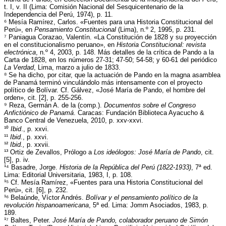
t. I, v. II (Lima: Comisión Nacional del Sesquicentenario de la
Independencia del Perú, 1974), p. 11.
⁶ Mesía Ramírez, Carlos. «Fuentes para una Historia Constitucional del
Perú», en
Pensamiento Constitucional
(Lima), n.º 2, 1995, p. 231.
⁷ Paniagua Corazao, Valentín. «La Constitución de 1828 y su proyección
en el constitucionalismo peruano», en
Historia Constitucional: revista
electrónica
, n.º 4, 2003, p. 148. Más detalles de la crítica de Pando a la
Carta de 1828, en los números 27-31; 47-50; 54-58; y 60-61 del periódico
La Verdad
, Lima, marzo a julio de 1833.
⁸ Se ha dicho, por citar, que la actuación de Pando en la magna asamblea
de Panamá terminó vinculándolo más intensamente con el proyecto
político de Bolívar. Cf. Gálvez, «José María de Pando, el hombre del
orden», cit. [2], p. 255-256.
⁹ Reza, Germán A. de la (comp.).
Documentos sobre el Congreso
Anfictiónico de Panamá
. Caracas: Fundación Biblioteca Ayacucho &
Banco Central de Venezuela, 2010, p. xxv-xxvi.
¹⁰
Ibid
., p. xxvi.
¹¹
Ibid
., p. xxvi.
¹²
Ibid.,
p. xxvii.
¹³ Ortiz de Zevallos, Prólogo a
Los ideólogos: José María de Pando
, cit.
[5], p. iv.
¹⁴ Basadre, Jorge.
Historia de la República del Perú (1822-1933)
, 7ª ed.
Lima: Editorial Universitaria, 1983, I, p. 108.
¹⁵ Cf. Mesía Ramírez, «Fuentes para una Historia Constitucional del
Perú», cit. [6], p. 232.
¹⁶ Belaúnde, Víctor Andrés.
Bolívar y el pensamiento político de la
revolución hispanoamericana
, 5ª ed. Lima: Jomm Asociados, 1983, p.
189.
¹⁷ Baltes, Peter.
José María de Pando, colaborador peruano de Simón