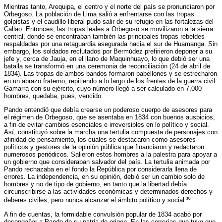
Mientras tanto, Arequipa, el centro y el norte del país se pronunciaron por
Orbegoso. La población de Lima salió a enfrentarse con las tropas
golpistas y el caudillo liberal pudo salir de su refugio en las fortalezas del
Callao. Entonces, las tropas leales a Orbegoso se movilizaron a la sierra
central, donde se encontraban también las principales tropas rebeldes
respaldadas por una retaguardia asegurada hacia el sur de Huamanga. Sin
embargo, los soldados reclutados por Bermúdez prefirieron deponer a su
jefe y, cerca de Jauja, en el llano de Maquinhuayo, lo que debió ser una
batalla se transformó en una ceremonia de reconciliación (24 de abril de
1834). Las tropas de ambos bandos formaron pabellones y se estrecharon
en un abrazo fraterno, repitiendo a lo largo de los frentes de la guerra civil.
Gamarra con su ejército, cuyo número llegó a ser calculado en 7,000
hombres, quedaba, pues, vencido.
Pando entendió que debía crearse un poderoso cuerpo de asesores para
el régimen de Orbegoso, que se asentaba en 1834 con buenos auspicios,
a fin de evitar cambios esenciales e irreversibles en lo político y social.
Así, constituyó sobre la marcha una tertulia compuesta de personajes con
afinidad de pensamiento, los cuales se destacaron como asesores
políticos y gestores de la opinión pública que financiaron y redactaron
numerosos periódicos. Salieron estos hombres a la palestra para apoyar a
un gobierno que consideraban salvador del país. La tertulia animada por
Pando rechazaba en el fondo la República por considerarla llena de
errores. La independencia, en su opinión, debió ser un cambio solo de
hombres y no de tipo de gobierno, en tanto que la libertad debía
circunscribirse a las actividades económicas y determinados derechos y
deberes civiles, pero nunca alcanzar el ámbito político y social.³⁰
A fin de cuentas, la formidable convulsión popular de 1834 acabó por
desengañar a Pando de su patria de origen. En las correrías que tuvo que