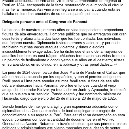
Estado absolutista de Fernando VII lo llevó a embarcarse de regreso al
Perú en 1824, escapando de la feroz restauración que imponía el círculo
más fiel al monarca. Así vino a reintegrarse a su patria cuando esta se
hallaba en los días cruciales de su emancipación política.
Delegado peruano ante el Congreso de Panamá
La historia de nuestros primeros años de vida independiente proporciona
figuras de alta envergadura. Hombres públicos que se entregaron con gran
desinterés y altura a la ardua labor que les fue confiada. Los individuos
que forjaron nuestra Diplomacia tuvieron errores y aciertos, y por ende
recibieron muchas veces ataques violentos y duros o elogios
indiscutiblemente exagerados. Se ha dicho que el sino de la mayoría de
aquellos hombres es casi trágico: «Muchos terminaron sus vidas frente a
un pelotón de fusilamiento o concluyeron sus años en el destierro; tristes
en su abandono, en su olvido, en la pobreza y otras penalidades…»⁵
En junio de 1824 desembarcó don José María de Pando en el Callao, que
aún se hallaba ocupado por los españoles, y con el permiso del general
Rodil pasó a Lima para atender asuntos familiares. A fines de ese año
debía embarcarse hacia Panamá, pero fue entonces cuando el viejo
amigo del Libertador Bolívar, ya triunfador en Junín y Ayacucho, le ofreció
que se pusiera a su servicio. Pando aceptó y fue nombrado ministro de
Hacienda, cargo que ejerció del 25 de marzo al 20 de mayo de 1825.
Siendo hombre de inteligencia ágil y gran experiencia adquirida como
diplomático de la Corona española, le tocó desplegar ese bagaje de
conocimientos a su regreso al Perú. Para estudiar su desempeño en esta
época, contamos con buena cantidad de documentos en el Archivo
General de la Nación. Notamos, a través de ellos, que sus primeros pasos
políticos y administrativos estuvieron marcados por el deseo de sentar