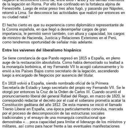
de la legación en Roma. Por ello fue confinado en la fortaleza alpina de
Fenestrelle. Luego de estar preso tres años fugó, y pasando por Nápoles,
retornó a Lima. Se desconoce las actividades que realizó por entonces en
su ciudad natal.²
El hecho cierto es que su experiencia como diplomático representante de
la Corona española, en que llegó a desempeñar cargos de gran
importancia, le permitió servir también, con altura y capacidad, los cargos
de ministro de Hacienda, Justicia y Relaciones Exteriores en el Perú,
como tendremos oportunidad de señalar más adelante.
Entre los vaivenes del liberalismo hispánico
Se tiene constancia de que Pando regresó en 1815 a España, en pleno
auge de la restauración absolutista. Como había demostrado su lealtad a
la monarquía borbónica, el rey Fernando VII lo acogió calurosamente y lo
envió a los Países Bajos como secretario de la legación, ascendiendo
luego a encargado de Negocios por ausencia del titular.
En 1818 volvió a España, siendo nombrado oficial de la Primera
Secretaría de Estado y luego secretario del propio rey Fernando VII. Se le
otorgó por entonces la Cruz de la Orden de Carlos III. Cuando ocurrió el
pronunciamiento liberal del general Rafael del Riego, en marzo de 1820, le
correspondió redactar el decreto por el cual el soberano prometía acatar la
Constitución gaditana del año 1812. De esta manera se inició el llamado
Trienio Liberal en España, una época particularmente convulsa, marcada
por el proceso de descomposición de las estructuras sociales
tradicionales y el ensayo de una monarquía constitucional que
demostraba «… poca capacidad para limitar el liderazgo de los ministros y
militares, así como para hacer frente a las eventuales manifestaciones