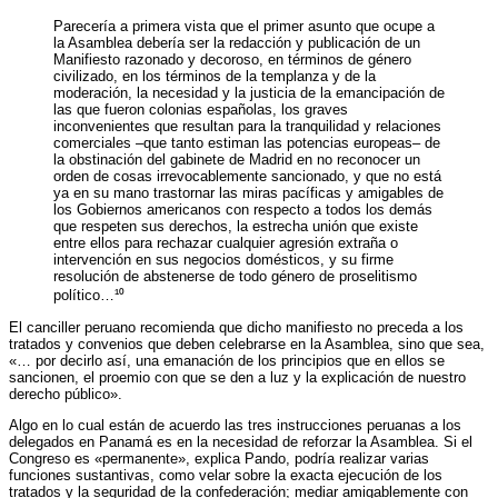
Parecería a primera vista que el primer asunto que ocupe a
la Asamblea debería ser la redacción y publicación de un
Manifiesto razonado y decoroso, en términos de género
civilizado, en los términos de la templanza y de la
moderación, la necesidad y la justicia de la emancipación de
las que fueron colonias españolas, los graves
inconvenientes que resultan para la tranquilidad y relaciones
comerciales –que tanto estiman las potencias europeas– de
la obstinación del gabinete de Madrid en no reconocer un
orden de cosas irrevocablemente sancionado, y que no está
ya en su mano trastornar las miras pacíficas y amigables de
los Gobiernos americanos con respecto a todos los demás
que respeten sus derechos, la estrecha unión que existe
entre ellos para rechazar cualquier agresión extraña o
intervención en sus negocios domésticos, y su firme
resolución de abstenerse de todo género de proselitismo
político…¹⁰
El canciller peruano recomienda que dicho manifiesto no preceda a los
tratados y convenios que deben celebrarse en la Asamblea, sino que sea,
«… por decirlo así, una emanación de los principios que en ellos se
sancionen, el proemio con que se den a luz y la explicación de nuestro
derecho público».
Algo en lo cual están de acuerdo las tres instrucciones peruanas a los
delegados en Panamá es en la necesidad de reforzar la Asamblea. Si el
Congreso es «permanente», explica Pando, podría realizar varias
funciones sustantivas, como velar sobre la exacta ejecución de los
tratados y la seguridad de la confederación; mediar amigablemente con