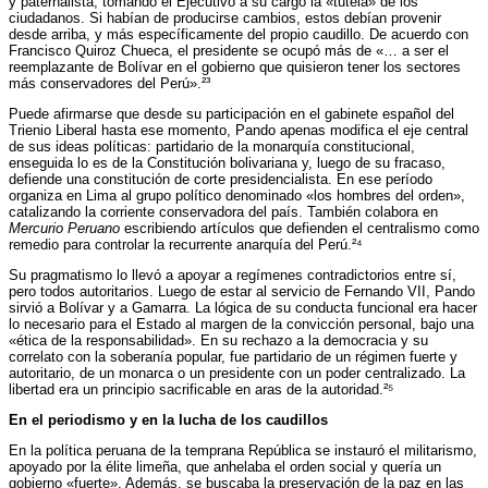
y paternalista, tomando el Ejecutivo a su cargo la «tutela» de los
ciudadanos. Si habían de producirse cambios, estos debían provenir
desde arriba, y más específicamente del propio caudillo. De acuerdo con
Francisco Quiroz Chueca, el presidente se ocupó más de «… a ser el
reemplazante de Bolívar en el gobierno que quisieron tener los sectores
más conservadores del Perú».²³
Puede afirmarse que desde su participación en el gabinete español del
Trienio Liberal hasta ese momento, Pando apenas modifica el eje central
de sus ideas políticas: partidario de la monarquía constitucional,
enseguida lo es de la Constitución bolivariana y, luego de su fracaso,
defiende una constitución de corte presidencialista. En ese período
organiza en Lima al grupo político denominado «los hombres del orden»,
catalizando la corriente conservadora del país. También colabora en
Mercurio Peruano
escribiendo artículos que defienden el centralismo como
remedio para controlar la recurrente anarquía del Perú.²⁴
Su pragmatismo lo llevó a apoyar a regímenes contradictorios entre sí,
pero todos autoritarios. Luego de estar al servicio de Fernando VII, Pando
sirvió a Bolívar y a Gamarra. La lógica de su conducta funcional era hacer
lo necesario para el Estado al margen de la convicción personal, bajo una
«ética de la responsabilidad». En su rechazo a la democracia y su
correlato con la soberanía popular, fue partidario de un régimen fuerte y
autoritario, de un monarca o un presidente con un poder centralizado. La
libertad era un principio sacrificable en aras de la autoridad.²⁵
En el periodismo y en la lucha de los caudillos
En la política peruana de la temprana República se instauró el militarismo,
apoyado por la élite limeña, que anhelaba el orden social y quería un
gobierno «fuerte». Además, se buscaba la preservación de la paz en las