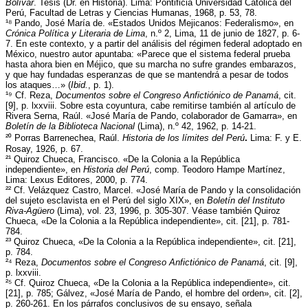
Bolívar
. Tesis (Dr. en Historia). Lima: Pontificia Universidad Católica del
Perú, Facultad de Letras y Ciencias Humanas, 1968, p. 53, 78.
¹⁸ Pando, José María de. «Estados Unidos Mejicanos: Federalismo», en
Crónica Política y Literaria de Lima
, n.º 2, Lima, 11 de junio de 1827, p. 6-
7. En este contexto, y a partir del análisis del régimen federal adoptado en
México, nuestro autor apuntaba: «Parece que el sistema federal prueba
hasta ahora bien en Méjico, que su marcha no sufre grandes embarazos,
y que hay fundadas esperanzas de que se mantendrá a pesar de todos
los ataques…» (
Ibid.
, p. 1).
¹⁹ Cf. Reza,
Documentos sobre el Congreso Anfictiónico de Panamá
, cit.
[9], p. lxxviii. Sobre esta coyuntura, cabe remitirse también al artículo de
Rivera Serna, Raúl. «José María de Pando, colaborador de Gamarra», en
Boletín de la Biblioteca Nacional
(Lima), n.º 42, 1962, p. 14-21.
²⁰ Porras Barrenechea, Raúl.
Historia de los límites del Perú
.
Lima: F. y E.
Rosay, 1926, p. 67.
²¹ Quiroz Chueca, Francisco. «De la Colonia a la República
independiente», en
Historia del Perú
, comp. Teodoro Hampe Martínez,
Lima: Lexus Editores, 2000, p. 774.
²² Cf. Velázquez Castro, Marcel. «José María de Pando y la consolidación
del sujeto esclavista en el Perú del siglo XIX», en
Boletín del Instituto
Riva-Agüero
(Lima), vol. 23, 1996, p. 305-307. Véase también Quiroz
Chueca, «De la Colonia a la República independiente», cit. [21], p. 781-
784.
²³ Quiroz Chueca, «De la Colonia a la República independiente», cit. [21],
p. 784.
²⁴ Reza,
Documentos sobre el Congreso Anfictiónico de Panamá
, cit. [9],
p. lxxviii.
²⁵ Cf. Quiroz Chueca, «De la Colonia a la República independiente», cit.
[21], p. 785; Gálvez, «José María de Pando, el hombre del orden», cit. [2],
p. 260-261. En los párrafos conclusivos de su ensayo, señala