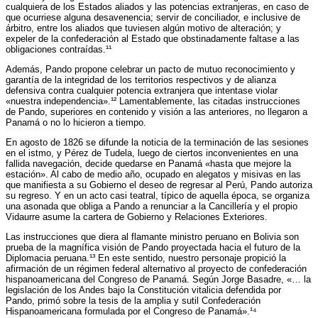
cualquiera de los Estados aliados y las potencias extranjeras, en caso de
que ocurriese alguna desavenencia; servir de conciliador, e inclusive de
árbitro, entre los aliados que tuviesen algún motivo de alteración; y
expeler de la confederación al Estado que obstinadamente faltase a las
obligaciones contraídas.¹¹
Además, Pando propone celebrar un pacto de mutuo reconocimiento y
garantía de la integridad de los territorios respectivos y de alianza
defensiva contra cualquier potencia extranjera que intentase violar
«nuestra independencia».¹² Lamentablemente, las citadas instrucciones
de Pando, superiores en contenido y visión a las anteriores, no llegaron a
Panamá o no lo hicieron a tiempo.
En agosto de 1826 se difunde la noticia de la terminación de las sesiones
en el istmo, y Pérez de Tudela, luego de ciertos inconvenientes en una
fallida navegación, decide quedarse en Panamá «hasta que mejore la
estación». Al cabo de medio año, ocupado en alegatos y misivas en las
que manifiesta a su Gobierno el deseo de regresar al Perú, Pando autoriza
su regreso. Y en un acto casi teatral, típico de aquella época, se organiza
una asonada que obliga a Pando a renunciar a la Cancillería y el propio
Vidaurre asume la cartera de Gobierno y Relaciones Exteriores.
Las instrucciones que diera al flamante ministro peruano en Bolivia son
prueba de la magnífica visión de Pando proyectada hacia el futuro de la
Diplomacia peruana.¹³ En este sentido, nuestro personaje propició la
afirmación de un régimen federal alternativo al proyecto de confederación
hispanoamericana del Congreso de Panamá. Según Jorge Basadre, «… la
legislación de los Andes bajo la Constitución vitalicia defendida por
Pando, primó sobre la tesis de la amplia y sutil Confederación
Hispanoamericana formulada por el Congreso de Panamá».¹⁴