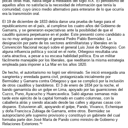
pocas otras más, hasta llegar a mediados del siglo XIX. El periodismo de
aquellos años no satisfacía la necesidad de información que tenía la
comunidad, cuyo único medio alternativo para enterarse de lo que ocurría
era la transmisión oral.
El 19 de diciembre de 1833 debía darse una prueba de fuego para el
republicanismo en el país, al cumplirse los cuatro años del Gobierno de
Gamarra, y se generaron expectativas ante la posibilidad de que el
caudillo quisiera perpetuarse en el poder. Este presentó como candidato a
su no muy antiguo enemigo el general Pedro Pablo Bermúdez. La
designación por parte de los sectores antimilitaristas y liberales en la
Convención Nacional recayó sobre el general Luis José de Orbegoso. Con
alguna influencia política y social en el norte, Orbegoso resultaba una
carta atractiva, a pesar a su escasa habilidad política. Era un militar
fácilmente manejable por los liberales, que reeditaron la misma estrategia
empleada para imponer a La Mar en los años 1820.
De hecho, el autoritarismo no logró ser eliminado. Se inició enseguida una
sangrienta y enredada guerra civil, protagonizada inicialmente por
Bermúdez y Gamarra contra Orbegoso y que se complicó por la inclusión
de otros caudillos y bandoleros. El 3 de enero de 1834 por la noche, el
bando gamarrista dio un golpe en Lima, apoyado por las guarniciones del
Cuzco, Puno, Ayacucho y Huancavelica. Salió algunas semanas más
tarde este ejército de la capital formado en cuatro columnas, con la
caballería atrás y siendo atacado desde las calles y algunas casas con
disparos. Estuvieron allí, apoyando el golpe, Pando, Vivanco, Echenique
y doña Francisca Zubiaga de Gamarra, entre otros. Bermúdez se
autoproclamó jefe supremo provisorio y constituyó un gabinete del cual
formaba parte don José María de Pando como ministro de Gobierno y
Relaciones Exteriores.²⁹