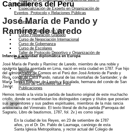
Cancilleres del Perú
Desarrollo
Especialización de Experto en Organización de
Eventos, Protocolo y Relaciones Públicas
José María de Pando y
Cursos
Ramírez de Laredo
Curso Preparación en Vivo
Curso Preparación Grabado
Curso de Negociación Internacional
Curso de Gobernanza
Curso de Escolares
Taller de Protocolo Deportivo y Organización de
Infancia y actividad diplomática en Europa
Eventos
José María de Pando y Ramírez de Laredo, miembro de una noble y
opulenta familia asentada en Lima, nació en esta ciudad en 1787. Fue hijo
Revistas
del administrador de Correos en el Perú don José Antonio de Pando y
Conferencias
Riva, conde de Casa Pando, natural de las montañas de Santander; y de
Noticias
María Teresa Ramírez de Laredo y Encalada, hermana del conde de San
Museo de Cancilleres del Perú
Javier.
Publicaciones
Hemos tenido a la vista la partida de bautismo original de este muchacho
criollo, donde se manifiestan los distinguidos cargos y títulos que poseían
sus progenitores y sus padres espirituales, miembros de la más rancia
X
aristocracia del Virreinato. El texto literal de dicha partida (Parroquia del
Sagrario, Libro de bautismos, 1787, fol. 2v.) es como sigue:
En la ciudad de los Reyes, en 23 de setiembre de 1787
años, yo el Dr. Dn. Pablo de Laurnaga, canónigo de esta
Santa Iglesia Metropolitana, y rector actual del Colegio de