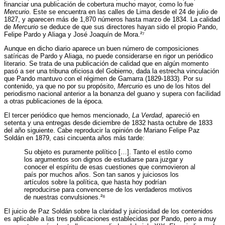
financiar una publicación de cobertura mucho mayor, como lo fue
Mercurio
. Este se encuentra en las calles de Lima desde el 24 de julio de
1827, y aparecen más de 1,870 números hasta marzo de 1834. La calidad
de
Mercurio
se deduce de que sus directores hayan sido el propio Pando,
Felipe Pardo y Aliaga y José Joaquín de Mora.²⁷
Aunque en dicho diario aparece un buen número de composiciones
satíricas de Pardo y Aliaga, no puede considerarse en rigor un periódico
literario. Se trata de una publicación de calidad que en algún momento
pasó a ser una tribuna oficiosa del Gobierno, dada la estrecha vinculación
que Pando mantuvo con el régimen de Gamarra (1829-1833). Por su
contenido, ya que no por su propósito,
Mercurio
es uno de los hitos del
periodismo nacional anterior a la bonanza del guano y supera con facilidad
a otras publicaciones de la época.
El tercer periódico que hemos mencionado,
La Verdad
, apareció en
setenta y una entregas desde diciembre de 1832 hasta octubre de 1833
del año siguiente. Cabe reproducir la opinión de Mariano Felipe Paz
Soldán en 1879, casi cincuenta años más tarde:
Su objeto es puramente político […]. Tanto el estilo como
los argumentos son dignos de estudiarse para juzgar y
conocer el espíritu de esas cuestiones que conmovieron al
país por muchos años. Son tan sanos y juiciosos los
artículos sobre la política, que hasta hoy podrían
reproducirse para convencerse de los verdaderos motivos
de nuestras convulsiones.²⁸
El juicio de Paz Soldán sobre la claridad y juiciosidad de los contenidos
es aplicable a las tres publicaciones establecidas por Pando, pero a muy