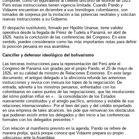
componer, como un equivalente al célebre discurso de Monroe de 1823.
Pero estas instrucciones tienen vigencia limitada. Cuando Pando y
Vidaurre encuentran en diciembre a sus homólogos colombianos, son
tomados de sorpresa por la invitación a las potencias neutrales y solicitan
nuevas instrucciones a su Gobierno.
El despacho sustitutorio, firmado por Hipólito Unanue, tiene validez
operativa desde la llegada de Pérez de Tudela a Panamá, en abril de
1826, hasta la conclusión de las conferencias del Congreso. En este
sentido, pueden considerarse como las más importantes notas para definir
la posición peruana en esa asamblea.
Canciller y defensor ideológico del bolivarismo
Las terceras instrucciones para la representación del Perú ante el
Congreso de Panamá son giradas por el propio Pando, el 25 de mayo de
1826, en su calidad de ministro de Relaciones Exteriores. En este largo
documento, el antiguo delegado a la afincionía refunde las anteriores
instrucciones y revisa con mesura los topes de la negociación. De
entrada, advierte a los ministros peruanos, enfrentados con los
colombianos en varios puntos de las negociaciones, que las resoluciones
del istmo podrían influir en «… la consolidación de los Estados
nuevamente constituidos y el arreglo pacífico, amistoso y estable de sus
relaciones internacionales». Por el bien del país y del crédito empeñado
en una empresa de tales alcances, les pide que remuevan los obstáculos
que pudieran existir entre los delegados y den inicio a las conferencias
formales con los delegados presentes.⁹
Con relación al manifiesto previsto en la agenda, Pando se refiere de
manera prolija, quizá porque conoce que Vidaurre prepara su propio
«discurso» ante la Asamblea: