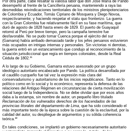
Por otra parte, cabe resaltar la valiosa labor que don José María de Pando
desempeñó al frente de la Cancillería peruana, manteniendo a raya las
desmedidas reivindicaciones territoriales de los ministros plenipotenciarios
de Colombia y Ecuador, Tomás Cipriano de Mosquera y Diego Novoa,
respectivamente; y haciendo respetar el statu quo fronterizo. La guerra
con la Gran Colombia fue relativamente fácil en su fase marítima, que
duró de agosto de 1828 hasta enero de 1829. El puerto de Guayaquil
retornó al Perú por breve tiempo, pero la campaña terrestre fue
desfavorable. No se pudo tomar Cuenca porque el ejército del sur
(Gamarra) había arribado demasiado tarde y los jefes peruanos estuvieron
más ocupados en intrigas internas y personales. Sin victorias ni derrotas,
la guerra entró en un estancamiento que condujo al reconocimiento de la
situación jurisdiccional que regía en tiempos coloniales, desde la Real
Cédula de 1802.²¹
A lo largo de su Gobierno, Gamarra estuvo asesorado por un grupo
ideológico autoritario encabezado por Pando. La política desarrollada por
el caudillo cuzqueño fue tal vez la expresión más clara del
conservadurismo y autoritarismo de los inicios republicanos. Tanto en lo
político como en lo social y lo económico, representa la defensa de las
relaciones del Antiguo Régimen en circunstancias de cierta movilización
social luego de la Independencia. No se debe olvidar que por esos años
daba a la estampa, sin nombre de autor, un pequeño libro titulado
Reclamación de los vulnerados derechos de los hacendados de las
provincias litorales del departamento de Lima
, que ha sido considerado el
más importante texto de la época sobre la cuestión de la esclavitud, por la
calidad del autor, su despliegue de argumentos y su sólida coherencia
teórica.²²
En tales condiciones, se implantó un gobierno necesariamente autoritario