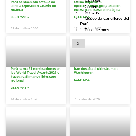
Revistas
Perú conmemora este 22 de
Callao impulsa su
abril la Operación Chavín de
modernización portuaria con
Conferencias
Huántar
nueva base naval estratégica
Noticias
LEER MÁS »
LEER MÁS »
Museo de Cancilleres del
Perú
22 de abril de 2026
17 de abril de 2026
Publicaciones
X
Perú suma 21 nominaciones en
Irán desafía el ultimátum de
los World Travel Awards2026 y
Washington
busca reafirmar su liderazgo
LEER MÁS »
regional
LEER MÁS »
14 de abril de 2026
7 de abril de 2026