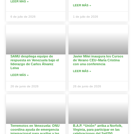
LEER MÁS »
LEER MÁS »
6 de julio de 2026
1 de julio de 2026
SAMU despliega equipo de
Javier Milei inaugura los Cursos
respuesta en Venezuela bajo el
de Verano CEU–María Cristina
liderazgo de Carlos Álvarez
con una conferencia
Leiva
LEER MÁS »
LEER MÁS »
26 de junio de 2026
26 de junio de 2026
Terremotos en Venezuela: ONU
B.A.P. “Unión” arriba a Norfolk,
coordina ayuda de emergencia
Virginia, para participar en las
internacional para auxiliar a las
celebraciones del Sail250