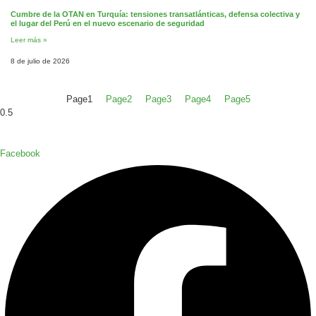
Cumbre de la OTAN en Turquía: tensiones transatlánticas, defensa colectiva y
el lugar del Perú en el nuevo escenario de seguridad
Leer más »
8 de julio de 2026
Page
1
Page
2
Page
3
Page
4
Page
5
Facebook