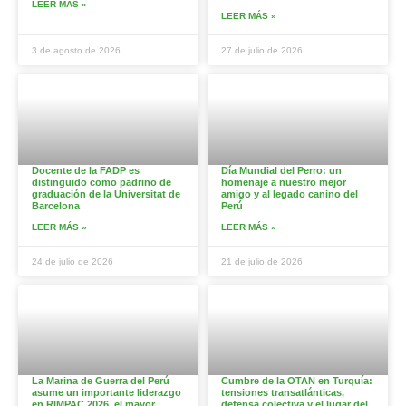
LEER MÁS »
LEER MÁS »
3 de agosto de 2026
27 de julio de 2026
Docente de la FADP es
Día Mundial del Perro: un
distinguido como padrino de
homenaje a nuestro mejor
graduación de la Universitat de
amigo y al legado canino del
Barcelona
Perú
LEER MÁS »
LEER MÁS »
24 de julio de 2026
21 de julio de 2026
La Marina de Guerra del Perú
Cumbre de la OTAN en Turquía:
asume un importante liderazgo
tensiones transatlánticas,
en RIMPAC 2026, el mayor
defensa colectiva y el lugar del