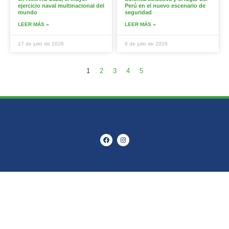
ejercicio naval multinacional del
Perú en el nuevo escenario de
mundo
seguridad
LEER MÁS »
LEER MÁS »
17 de julio de 2026
8 de julio de 2026
1
2
3
4
5