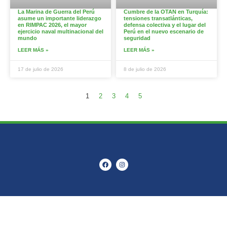
La Marina de Guerra del Perú
Cumbre de la OTAN en Turquía:
asume un importante liderazgo
tensiones transatlánticas,
en RIMPAC 2026, el mayor
defensa colectiva y el lugar del
ejercicio naval multinacional del
Perú en el nuevo escenario de
mundo
seguridad
LEER MÁS »
LEER MÁS »
17 de julio de 2026
8 de julio de 2026
1
2
3
4
5