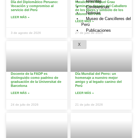
Revistas
Día del Diplomático Peruano:
Natalicio de Miguel Grau
Vocación y compromiso al
Seminario: legado del Caballero
Conferencias
servicio del Perú
de los Mares y símbolo de los
Noticias
valores del Perú
LEER MÁS »
Museo de Cancilleres del
LEER MÁS »
Perú
Publicaciones
3 de agosto de 2026
27 de julio de 2026
X
Docente de la FADP es
Día Mundial del Perro: un
distinguido como padrino de
homenaje a nuestro mejor
graduación de la Universitat de
amigo y al legado canino del
Barcelona
Perú
LEER MÁS »
LEER MÁS »
24 de julio de 2026
21 de julio de 2026