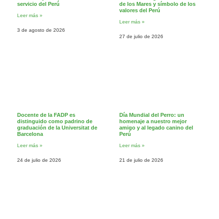
servicio del Perú
de los Mares y símbolo de los
valores del Perú
Leer más »
Leer más »
3 de agosto de 2026
27 de julio de 2026
Docente de la FADP es
Día Mundial del Perro: un
distinguido como padrino de
homenaje a nuestro mejor
graduación de la Universitat de
amigo y al legado canino del
Barcelona
Perú
Leer más »
Leer más »
24 de julio de 2026
21 de julio de 2026