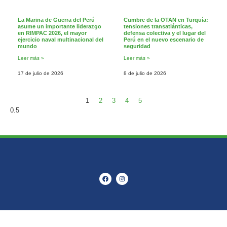
La Marina de Guerra del Perú
Cumbre de la OTAN en Turquía:
asume un importante liderazgo
tensiones transatlánticas,
en RIMPAC 2026, el mayor
defensa colectiva y el lugar del
ejercicio naval multinacional del
Perú en el nuevo escenario de
mundo
seguridad
Leer más »
Leer más »
17 de julio de 2026
8 de julio de 2026
1
2
3
4
5