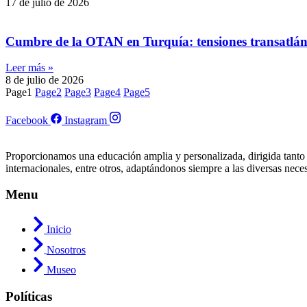
17 de julio de 2026
Cumbre de la OTAN en Turquía: tensiones transatlántic
Leer más »
8 de julio de 2026
Page
1
Page
2
Page
3
Page
4
Page
5
Facebook
Instagram
Proporcionamos una educación amplia y personalizada, dirigida tanto
internacionales, entre otros, adaptándonos siempre a las diversas nece
Menu
Inicio
Nosotros
Museo
Políticas