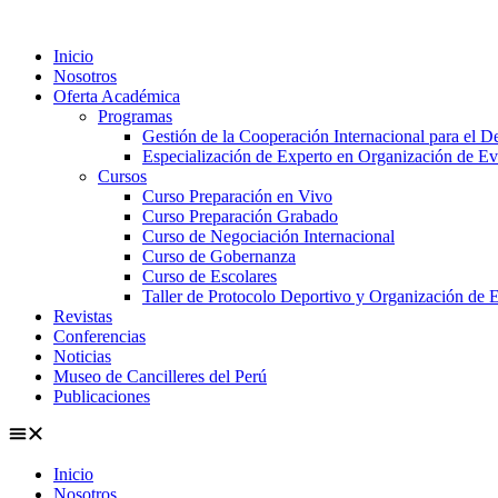
Ir
al
Inicio
contenido
Nosotros
Oferta Académica
Programas
Gestión de la Cooperación Internacional para el De
Especialización de Experto en Organización de Ev
Cursos
Curso Preparación en Vivo
Curso Preparación Grabado
Curso de Negociación Internacional
Curso de Gobernanza
Curso de Escolares
Taller de Protocolo Deportivo y Organización de 
Revistas
Conferencias
Noticias
Museo de Cancilleres del Perú
Publicaciones
Inicio
Nosotros