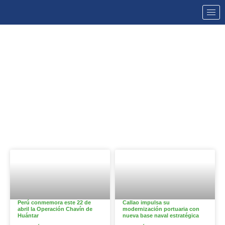
NOTICIAS
Perú conmemora este 22 de
Callao impulsa su
abril la Operación Chavín de
modernización portuaria con
Huántar
nueva base naval estratégica