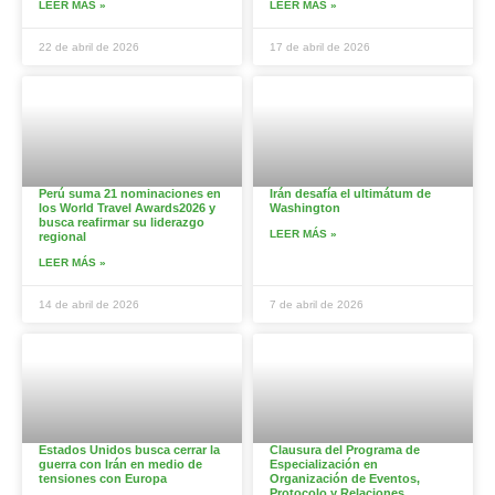
LEER MÁS »
LEER MÁS »
22 de abril de 2026
17 de abril de 2026
Perú suma 21 nominaciones en
Irán desafía el ultimátum de
los World Travel Awards2026 y
Washington
busca reafirmar su liderazgo
LEER MÁS »
regional
LEER MÁS »
14 de abril de 2026
7 de abril de 2026
Estados Unidos busca cerrar la
Clausura del Programa de
guerra con Irán en medio de
Especialización en
tensiones con Europa
Organización de Eventos,
Protocolo y Relaciones