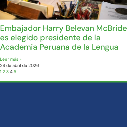
Embajador Harry Belevan McBride
es elegido presidente de la
Academia Peruana de la Lengua
Leer más »
28 de abril de 2026
1
2
3
4
5