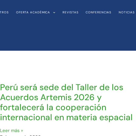
TROS
OFERTA ACADÉMICA
REVISTAS
CONFERENCIAS
NOTICIAS
Perú será sede del Taller de los
Acuerdos Artemis 2026 y
fortalecerá la cooperación
internacional en materia espacial
Leer más »