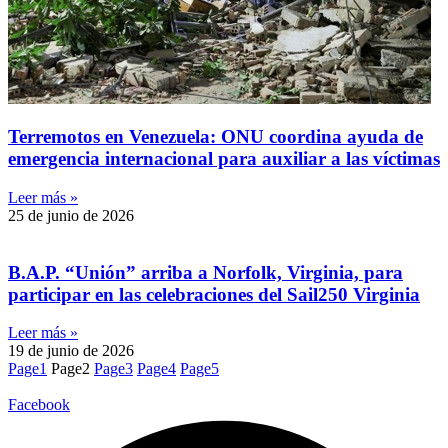
Terremotos en Venezuela: ONU coordina ayuda de
emergencia internacional para auxiliar a las víctimas
Leer más »
25 de junio de 2026
B.A.P. “Unión” arriba a Norfolk, Virginia, para
participar en las celebraciones del Sail250 Virginia
Leer más »
19 de junio de 2026
Page
1
Page
2
Page
3
Page
4
Page
5
Facebook