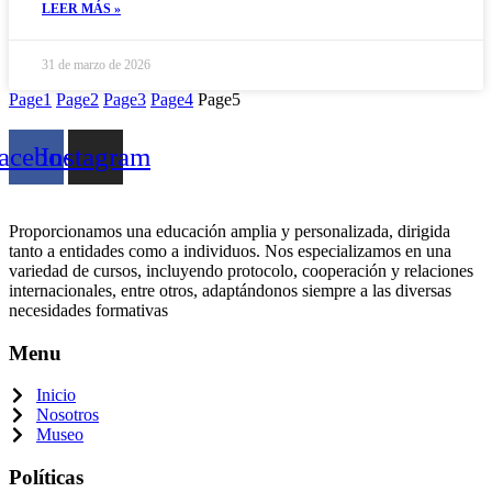
LEER MÁS »
31 de marzo de 2026
Page
1
Page
2
Page
3
Page
4
Page
5
acebook
Instagram
Proporcionamos una educación amplia y personalizada, dirigida
tanto a entidades como a individuos. Nos especializamos en una
variedad de cursos, incluyendo protocolo, cooperación y relaciones
internacionales, entre otros, adaptándonos siempre a las diversas
necesidades formativas
Menu
Inicio
Nosotros
Museo
Políticas