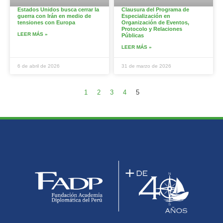
Estados Unidos busca cerrar la
Clausura del Programa de
guerra con Irán en medio de
Especialización en
tensiones con Europa
Organización de Eventos,
Protocolo y Relaciones
LEER MÁS »
Públicas
LEER MÁS »
6 de abril de 2026
31 de marzo de 2026
1
2
3
4
5