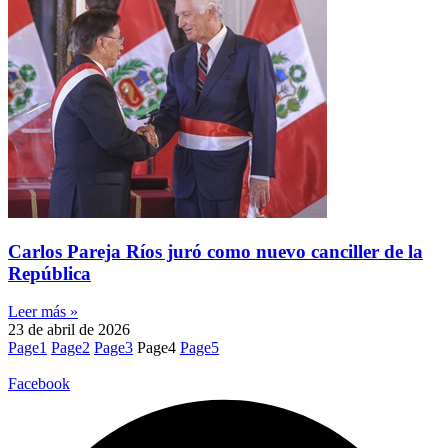
Carlos Pareja Ríos juró como nuevo canciller de la
República
Leer más »
23 de abril de 2026
Page
1
Page
2
Page
3
Page
4
Page
5
Facebook