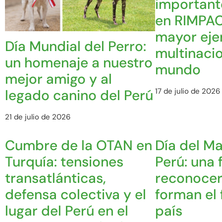
important
en RIMPAC
mayor ejer
Día Mundial del Perro:
multinacio
un homenaje a nuestro
mundo
mejor amigo y al
17 de julio de 2026
legado canino del Perú
21 de julio de 2026
Cumbre de la OTAN en
Día del Ma
Turquía: tensiones
Perú: una 
transatlánticas,
reconocer
defensa colectiva y el
forman el 
lugar del Perú en el
país