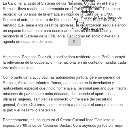
Revistas
La Cancillería, junto al Sistema de las Naciones Unidas en el Perú y
Conferencias
Serpost, llevó a cabo una ceremonia en el Palacio de Torre Tagle para
Noticias
recordar los 80 años de la entrada en vigor de la Carta de la ONU.
Museo de Cancilleres del
Durante el acto, el ministro de Relaciones Exteriores, Hugo de Zela,
Perú
remarcó que, pese a los desafíos globales, la organización seguía siendo
Publicaciones
un espacio fundamental para coordinar esfuerzos multilaterales y
reconoció al Sistema de la ONU en el Perú como un socio clave en la
X
agenda de desarrollo del país.
Asimismo, Rossana Dudziak, coordinadora residente en el Perú, subrayó
la relevancia de la cooperación internacional en un contexto mundial cada
vez más complejo.
Como parte de la actividad, las autoridades junto al gerente general de
Serpost, Alexander Infantes Pomar, participaron en la develación y
matasellado especial que rindió homenaje al personal peruano que integró
misiones de paz durante ocho décadas, destacando el aporte de las
oficiales mujeres. También se proyectó un mensaje del secretario
general, António Guterres, quien exhortó a preservar el compromiso con
la paz y el desarrollo sostenible.
Posteriormente, se inauguró en el Centro Cultural Inca Garcilaso la
exposición “80 años de Naciones Unidas: Construyendo juntos un mejor