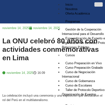
Inicio
Nosotros
Oferta Académica
Programas
noviembre 14, 2025
noviembre 14, 2025
Gestión de la Cooperación
Internacional para el Desarrollo
Especialización de Experto 
La ONU celebró 80 años con
Organización de Eventos, Proto
actividades conmemorativas
Relaciones Públicas
Cursos
en Lima
Curso Preparación en Vivo
Curso Preparación Grabado
Curso de Negociación
noviembre 14, 2025
16:09
Internacional
Curso de Gobernanza
Curso de Escolares
Taller de Protocolo Deportivo
Organización de Eventos
La celebración incluyó una ceremonia y una exposición que destacaron el
rol del Perú en el multilateralismo.