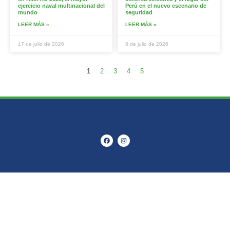
ejercicio naval multinacional del
Perú en el nuevo escenario de
mundo
seguridad
LEER MÁS »
LEER MÁS »
17 de julio de 2026
8 de julio de 2026
1
2
3
4
5