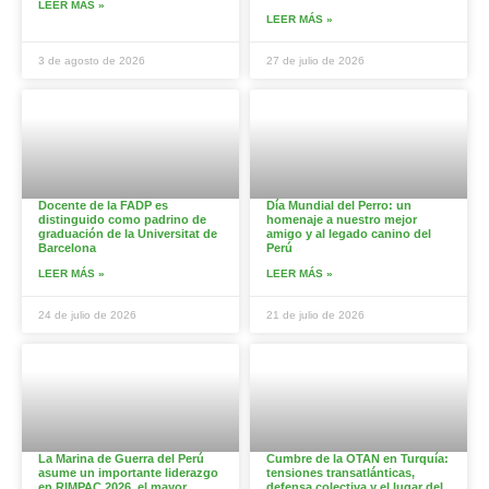
LEER MÁS »
LEER MÁS »
3 de agosto de 2026
27 de julio de 2026
Docente de la FADP es
Día Mundial del Perro: un
distinguido como padrino de
homenaje a nuestro mejor
graduación de la Universitat de
amigo y al legado canino del
Barcelona
Perú
LEER MÁS »
LEER MÁS »
24 de julio de 2026
21 de julio de 2026
La Marina de Guerra del Perú
Cumbre de la OTAN en Turquía:
asume un importante liderazgo
tensiones transatlánticas,
en RIMPAC 2026, el mayor
defensa colectiva y el lugar del