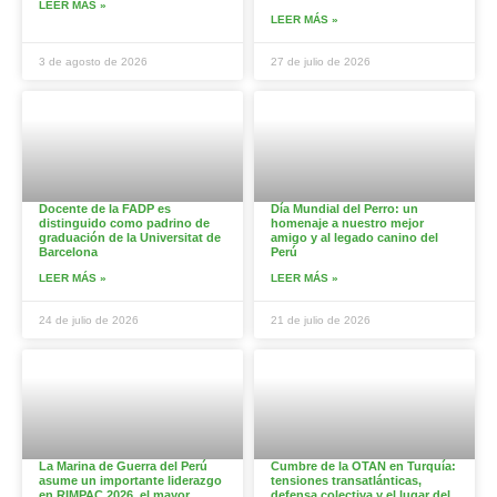
LEER MÁS »
LEER MÁS »
3 de agosto de 2026
27 de julio de 2026
Docente de la FADP es
Día Mundial del Perro: un
distinguido como padrino de
homenaje a nuestro mejor
graduación de la Universitat de
amigo y al legado canino del
Barcelona
Perú
LEER MÁS »
LEER MÁS »
24 de julio de 2026
21 de julio de 2026
La Marina de Guerra del Perú
Cumbre de la OTAN en Turquía:
asume un importante liderazgo
tensiones transatlánticas,
en RIMPAC 2026, el mayor
defensa colectiva y el lugar del