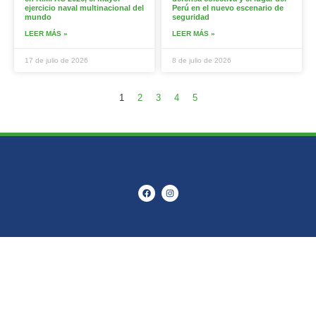
ejercicio naval multinacional del
Perú en el nuevo escenario de
mundo
seguridad
LEER MÁS »
LEER MÁS »
17 de julio de 2026
8 de julio de 2026
1
2
3
4
5