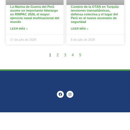
La Marina de Guerra del Perú
Cumbre de la OTAN en Turquía:
asume un importante liderazgo
tensiones transatlánticas,
en RIMPAC 2026, el mayor
defensa colectiva y el lugar del
ejercicio naval multinacional del
Perú en el nuevo escenario de
mundo
seguridad
LEER MÁS »
LEER MÁS »
17 de julio de 2026
8 de julio de 2026
1
2
3
4
5