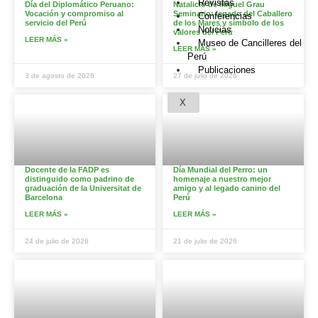
Revistas
Día del Diplomático Peruano:
Natalicio de Miguel Grau
Vocación y compromiso al
Seminario: legado del Caballero
Conferencias
servicio del Perú
de los Mares y símbolo de los
Noticias
valores del Perú
LEER MÁS »
Museo de Cancilleres del
LEER MÁS »
Perú
Publicaciones
3 de agosto de 2026
27 de julio de 2026
X
Docente de la FADP es
Día Mundial del Perro: un
distinguido como padrino de
homenaje a nuestro mejor
graduación de la Universitat de
amigo y al legado canino del
Barcelona
Perú
LEER MÁS »
LEER MÁS »
24 de julio de 2026
21 de julio de 2026