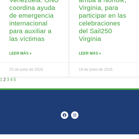
coordina ayuda
Virginia, para
de emergencia
participar en las
internacional
celebraciones
para auxiliar a
del Sail250
las víctimas
Virginia
LEER MÁS »
LEER MÁS »
25 de junio de 2026
19 de junio de 2026
1
2
3
4
5