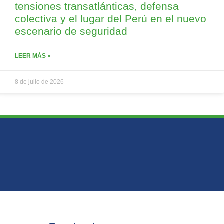
tensiones transatlánticas, defensa
colectiva y el lugar del Perú en el nuevo
escenario de seguridad
LEER MÁS »
8 de julio de 2026