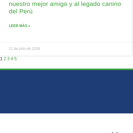
nuestro mejor amigo y al legado canino
del Perú
LEER MÁS »
21 de julio de 2026
1
2
3
4
5