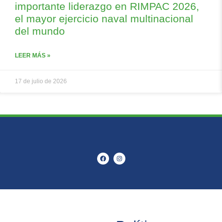
importante liderazgo en RIMPAC 2026,
el mayor ejercicio naval multinacional
del mundo
LEER MÁS »
17 de julio de 2026