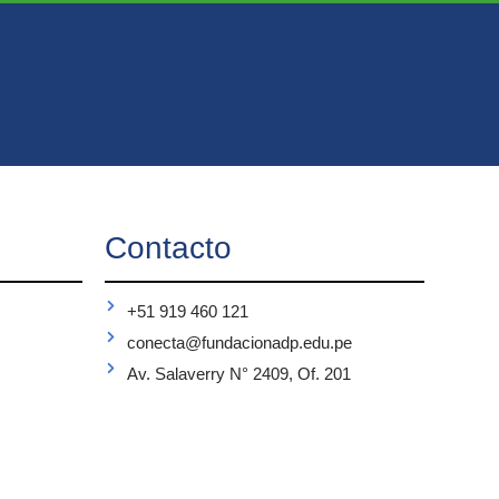
Contacto
+51 919 460 121
conecta@fundacionadp.edu.pe
Av. Salaverry N° 2409, Of. 201