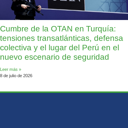
Cumbre de la OTAN en Turquía:
tensiones transatlánticas, defensa
colectiva y el lugar del Perú en el
nuevo escenario de seguridad
Leer más »
8 de julio de 2026