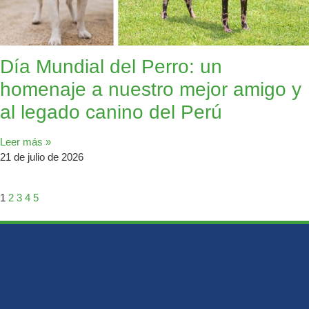
Día Mundial del Perro: un
homenaje a nuestro mejor amigo y
al legado canino del Perú
Leer más »
21 de julio de 2026
1
2
3
4
5