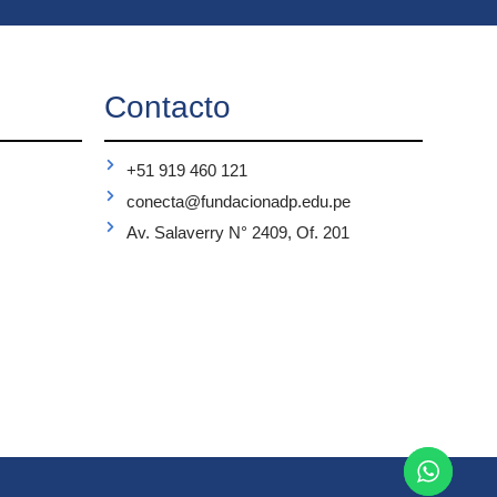
Contacto
+51 919 460 121
conecta@fundacionadp.edu.pe
Av. Salaverry N° 2409, Of. 201