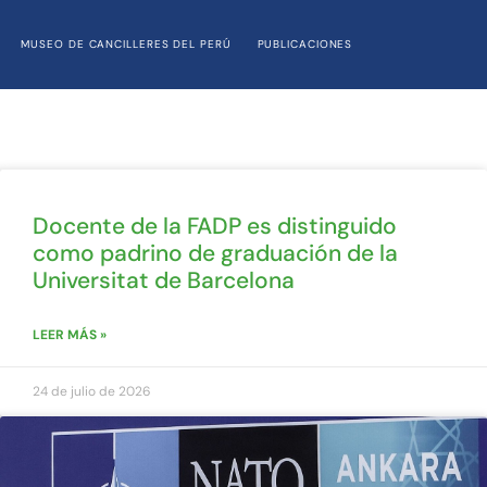
MUSEO DE CANCILLERES DEL PERÚ
PUBLICACIONES
Docente de la FADP es distinguido
como padrino de graduación de la
Universitat de Barcelona
LEER MÁS »
24 de julio de 2026