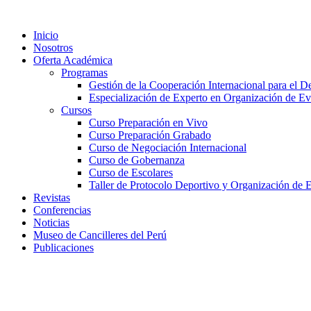
Ir
al
Inicio
contenido
Nosotros
Oferta Académica
Programas
Gestión de la Cooperación Internacional para el De
Especialización de Experto en Organización de Ev
Cursos
Curso Preparación en Vivo
Curso Preparación Grabado
Curso de Negociación Internacional
Curso de Gobernanza
Curso de Escolares
Taller de Protocolo Deportivo y Organización de 
Revistas
Conferencias
Noticias
Museo de Cancilleres del Perú
Publicaciones