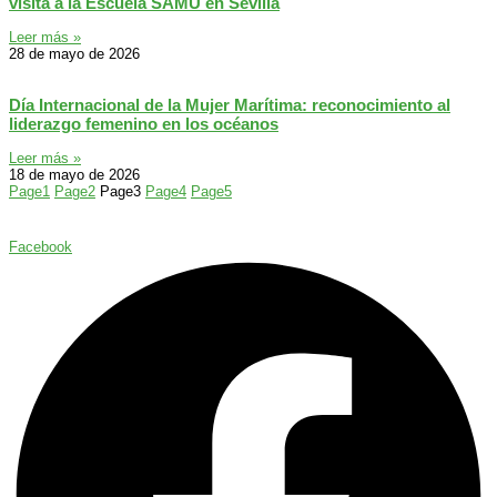
visita a la Escuela SAMU en Sevilla
Leer más »
28 de mayo de 2026
Día Internacional de la Mujer Marítima: reconocimiento al
liderazgo femenino en los océanos
Leer más »
18 de mayo de 2026
Page
1
Page
2
Page
3
Page
4
Page
5
Facebook