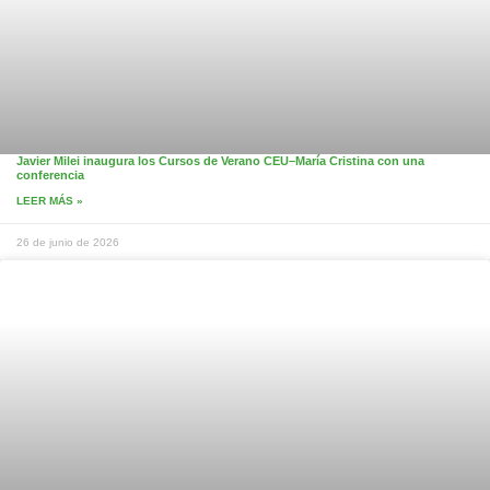
Javier Milei inaugura los Cursos de Verano CEU–María Cristina con una
conferencia
LEER MÁS »
26 de junio de 2026