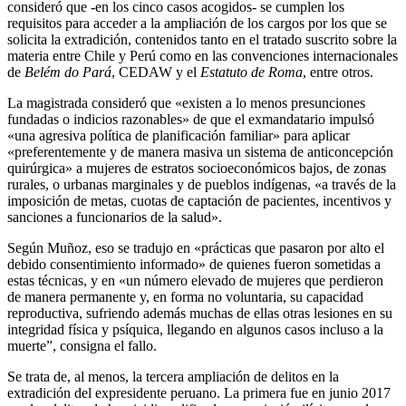
consideró que -en los cinco casos acogidos- se cumplen los
requisitos para acceder a la ampliación de los cargos por los que se
solicita la extradición, contenidos tanto en el tratado suscrito sobre la
materia entre Chile y Perú como en las convenciones internacionales
de
Belém do Pará
, CEDAW y el
Estatuto de Roma
, entre otros.
La magistrada consideró que «existen a lo menos presunciones
fundadas o indicios razonables» de que el exmandatario impulsó
«una agresiva política de planificación familiar» para aplicar
«preferentemente y de manera masiva un sistema de anticoncepción
quirúrgica» a mujeres de estratos socioeconómicos bajos, de zonas
rurales, o urbanas marginales y de pueblos indígenas, «a través de la
imposición de metas, cuotas de captación de pacientes, incentivos y
sanciones a funcionarios de la salud».
Según Muñoz, eso se tradujo en «prácticas que pasaron por alto el
debido consentimiento informado» de quienes fueron sometidas a
estas técnicas, y en «un número elevado de mujeres que perdieron
de manera permanente y, en forma no voluntaria, su capacidad
reproductiva, sufriendo además muchas de ellas otras lesiones en su
integridad física y psíquica, llegando en algunos casos incluso a la
muerte”, consigna el fallo.
Se trata de, al menos, la tercera ampliación de delitos en la
extradición del expresidente peruano. La primera fue en junio 2017