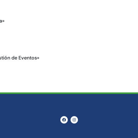
a»
stión de Eventos»