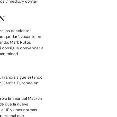
os y medio, y contar
AN
 de los candidatos
que quedará vacante en
landa, Mark Rutte,
si consigue convencer a
unanimidad.
. Francia sigue estando
co Central Europeo en
 pero a Emmanuel Macron
de que la nueva
la UE y unas normas
 personal que