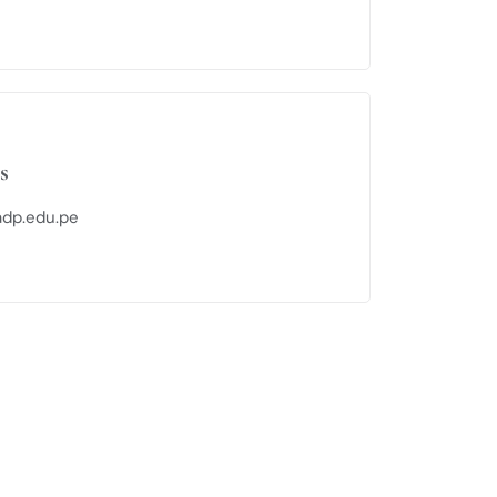
s
dp.edu.pe