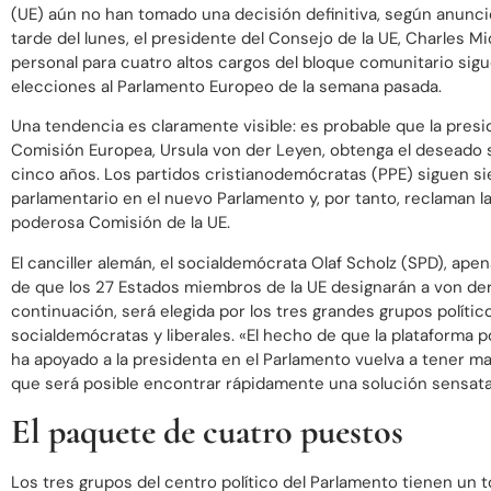
(UE) aún no han tomado una decisión definitiva, según anunció
tarde del lunes, el presidente del Consejo de la UE, Charles Mic
personal para cuatro altos cargos del bloque comunitario sigue
elecciones al Parlamento Europeo de la semana pasada.
Una tendencia es claramente visible: es probable que la presi
Comisión Europea, Ursula von der Leyen, obtenga el desead
cinco años. Los partidos cristianodemócratas (PPE) siguen s
parlamentario en el nuevo Parlamento y, por tanto, reclaman la
poderosa Comisión de la UE.
El canciller alemán, el socialdemócrata Olaf Scholz (SPD), ape
de que los 27 Estados miembros de la UE designarán a von der
continuación, será elegida por los tres grandes grupos polític
socialdemócratas y liberales. «El hecho de que la plataforma p
ha apoyado a la presidenta en el Parlamento vuelva a tener mayo
que será posible encontrar rápidamente una solución sensata»
El paquete de cuatro puestos
Los tres grupos del centro político del Parlamento tienen un t