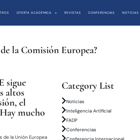
TROS
OFERTA ACADÉMICA
REVISTAS
CONFERENCIAS
NOTICIAS
e de la Comisión Europea?
E sigue
Category List
s altos
ión, el
Noticias
? Hay mucho
Inteligencia Artificial
FADP
Conferencias
s de la Unión Europea
Conferencia Internacional