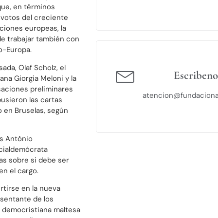
que, en términos
votos del creciente
ciones europeas, la
 de trabajar también con
o-Europa.
ada, Olaf Scholz, el
Escribeno
ana Giorgia Meloni y la
aciones preliminares
atencion@fundaciona
pusieron las cartas
o en Bruselas, según
és António
ocialdemócrata
ias sobre si debe ser
en el cargo.
ertirse en la nueva
esentante de los
a democristiana maltesa