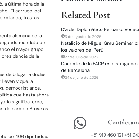
, a última hora de la
hel. El carrusel del
Related Post
 rotando, tras las
Día del Diplomático Peruano: Vocac
denta alemana de la
3 de agosto de 2026
o segundo mandato de
Natalicio de Miguel Grau Seminario:
iendo el mayor grupo
los valores del Perú
 presidencia de la
27 de julio de 2026
Docente de la FADP es distinguido 
de Barcelona
nas dejó lugar a dudas
24 de julio de 2026
 Leyen y que, a
os, democristianos,
olítica que hasta ahora
ría significa, creo,
, declaró en Bruselas.
Contáctan
+51 919 460 121 +51 9
otal de 406 diputados.