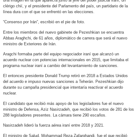
una imagen en la que aparecía junto al jefe del poder judicial iraní, un
clérigo chií, y el presidente del Parlamento del país, un partidario de la
línea dura con el que se enfrentó en las elecciones.
“Consenso por Irán”, escribió en el pie de foto.
Entre los miembros del nuevo gabinete de Pezeshkian se encuentra
Abbas Araghchi, de 61 años, diplomático de carrera que será el nuevo
ministro de Exteriores de Irán.
Aragchi formaba parte del equipo negociador iraní que alcanzó un
acuerdo nuclear con potencias internacionales en 2015, que limitaba el
programa nuclear iraní a cambio del levantamiento de sanciones.
El entonces presidente Donald Trump retiró en 2018 a Estados Unidos
del acuerdo e impuso nuevas sanciones a Teherán. Pezeshkian dijo
durante su campaña presidencial que intentaría reactivar el acuerdo
nuclear.
El candidato que recibió más apoyo de los legisladores fue el nuevo
ministro de Defensa, Aziz Nasirzadeh, que recibió los votos de 281 de los
288 legisladores presentes. La cámara tiene 290 escaños.
Nasirzadeh lideró la fuerza aérea iraní entre 2018 y 2021.
El ministro de Salud, Mohammad Reza Zafarghandi, fue el que recibió