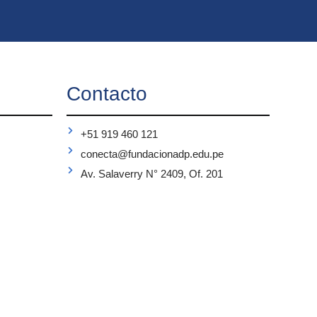
Contacto
+51 919 460 121
conecta@fundacionadp.edu.pe
Av. Salaverry N° 2409, Of. 201