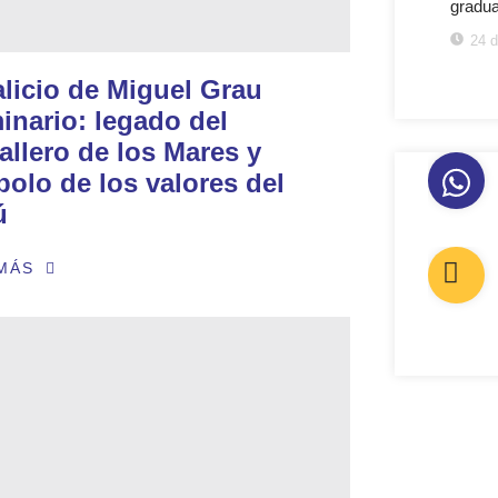
gradua
24 d
alicio de Miguel Grau
inario: legado del
allero de los Mares y
olo de los valores del
ú
MÁS