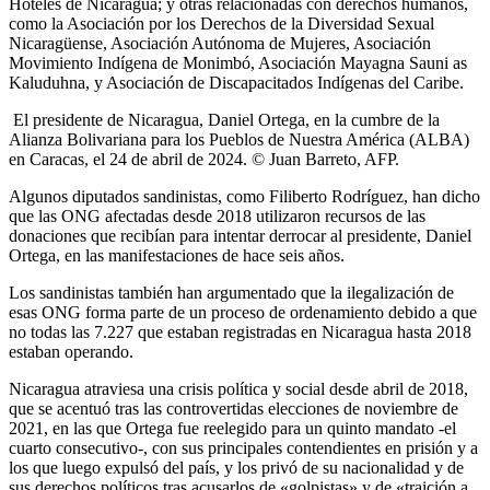
Hoteles de Nicaragua; y otras relacionadas con derechos humanos,
como la Asociación por los Derechos de la Diversidad Sexual
Nicaragüense, Asociación Autónoma de Mujeres, Asociación
Movimiento Indígena de Monimbó, Asociación Mayagna Sauni as
Kaluduhna, y Asociación de Discapacitados Indígenas del Caribe.
El presidente de Nicaragua, Daniel Ortega, en la cumbre de la
Alianza Bolivariana para los Pueblos de Nuestra América (ALBA)
en Caracas, el 24 de abril de 2024. © Juan Barreto, AFP.
Algunos diputados sandinistas, como Filiberto Rodríguez, han dicho
que las ONG afectadas desde 2018 utilizaron recursos de las
donaciones que recibían para intentar derrocar al presidente, Daniel
Ortega, en las manifestaciones de hace seis años.
Los sandinistas también han argumentado que la ilegalización de
esas ONG forma parte de un proceso de ordenamiento debido a que
no todas las 7.227 que estaban registradas en Nicaragua hasta 2018
estaban operando.
Nicaragua atraviesa una crisis política y social desde abril de 2018,
que se acentuó tras las controvertidas elecciones de noviembre de
2021, en las que Ortega fue reelegido para un quinto mandato -el
cuarto consecutivo-, con sus principales contendientes en prisión y a
los que luego expulsó del país, y los privó de su nacionalidad y de
sus derechos políticos tras acusarlos de «golpistas» y de «traición a